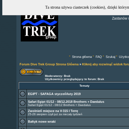
Ta strona używa ciasteczek (cookies), dzięki który
Zastanów s
"
Strona główna
"
FAQ
"
Szukaj
"
Użytko
Forum Dive Trek Group Strona Główna
»
Kliknij aby rozwinąć widok fo
Moderatorzy: Brak
Użytkownicy przeglądający to forum: Brak
Tematy
EGIPT - SAFAGA styczeń/luty 2019
Safari Egipt 01/12 - 08/12.2018 Brothers + Daedalus
Safari Egipt 01/12 - 08/12 Brothers + Daedalus
Zwolnień miejsce na V-315 I Terrę
25-26 sierpien czyli już za niecały tydzień
Bałtyk nowe wraki