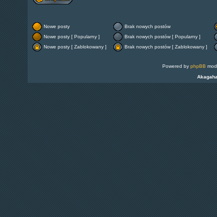
Nowe posty
Brak nowych postów
Nowe posty [ Popularny ]
Brak nowych postów [ Popularny ]
Nowe posty [ Zablokowany ]
Brak nowych postów [ Zablokowany ]
Powered by
phpBB
modi
Akagah