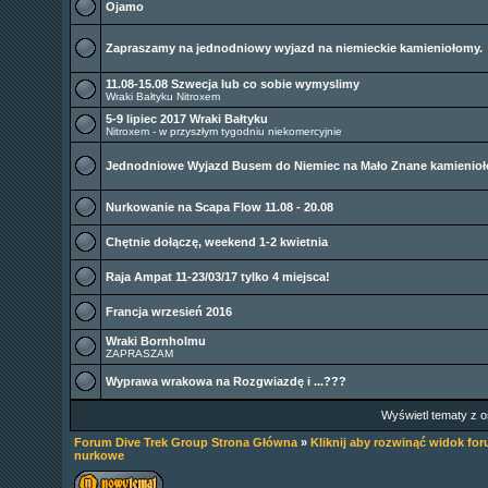
Ojamo
Zapraszamy na jednodniowy wyjazd na niemieckie kamieniołomy.
11.08-15.08 Szwecja lub co sobie wymyslimy
Wraki Bałtyku Nitroxem
5-9 lipiec 2017 Wraki Bałtyku
Nitroxem - w przyszłym tygodniu niekomercyjnie
Jednodniowe Wyjazd Busem do Niemiec na Mało Znane kamienioł
Nurkowanie na Scapa Flow 11.08 - 20.08
Chętnie dołączę, weekend 1-2 kwietnia
Raja Ampat 11-23/03/17 tylko 4 miejsca!
Francja wrzesień 2016
Wraki Bornholmu
ZAPRASZAM
Wyprawa wrakowa na Rozgwiazdę i ...???
Wyświetl tematy z o
Forum Dive Trek Group Strona Główna
»
Kliknij aby rozwinąć widok fo
nurkowe