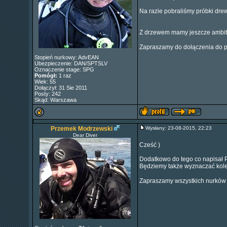
Na razie pobraliśmy próbki drewna
Z drzewem mamy jeszcze ambitni
Zapraszamy do dołączenia do p
Stopień nurkowy: AdvEAN
Ubezpieczenie: DAN/SPTSLV
Oznaczenie stage: SPG
Pomógł:
1 raz
Wiek: 55
Dołączył: 31 Sie 2011
Posty: 242
Skąd: Warszawa
Przemek Modrzewski
Wysłany: 23-08-2015, 22:23
Dear Diver
Cześć )
Dodatkowo do tego co napisał 
Będziemy także wyznaczać kol
Zapraszamy wszystkich nurków G