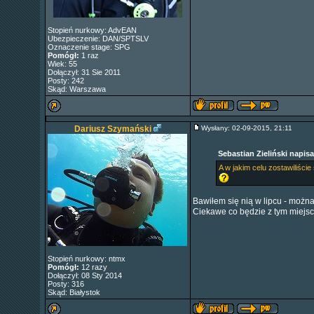
Stopień nurkowy: AdvEAN
Ubezpieczenie: DAN/SPTSLV
Oznaczenie stage: SPG
Pomógł:
1 raz
Wiek: 55
Dołączył: 31 Sie 2011
Posty: 242
Skąd: Warszawa
Dariusz Szymański
Wysłany: 02-09-2015, 21:11
Sebastian Zieliński napisa
A w jakim celu zostawiliści
Bawiłem się nią w lipcu - możn
Ciekawe co będzie z tym miejsce
Stopień nurkowy: ntmx
Pomógł:
12 razy
Dołączył: 08 Sty 2014
Posty: 316
Skąd: Białystok