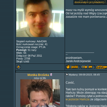
doskonałym przykładem)./...
masz na myśli wymóg wnoszenia
Od lat jeżdżę nad Wigry (zaczą
zasadzie nie mam porównania z
Stopień nurkowy: AdvEAN
Ilość nurkowań rocznie: 41
Oznaczenie stage: PTJA
Pomógł:
51 razy
_________________
Wiek: 55
--
Dołączył: 08 Paź 2011
pozdrawiam,
Posty: 2708
Jarek Andrzejewski
Skąd: Łódź
Monika Brzózka
Wysłany: 09-09-2015, 08:45
mów mi Mo
Cześć,
Taki tam luźny pomysł w kontekś
Hańczy. Może zbierając na stac
raków? Poniżej cytat a jednocz
w jeziorze Hańcza
ze zdjęciami
"Historia raków w Jeziorze Hań