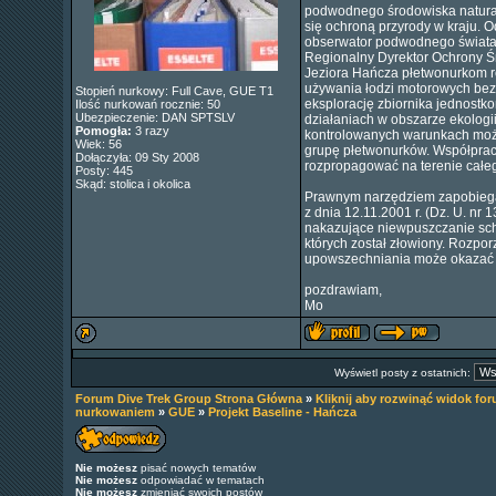
podwodnego środowiska natural
się ochroną przyrody w kraju. O
obserwator podwodnego świata
Regionalny Dyrektor Ochrony Ś
Jeziora Hańcza płetwonurkom 
używania łodzi motorowych bez
Stopień nurkowy: Full Cave, GUE T1
eksplorację zbiornika jednostko
Ilość nurkowań rocznie: 50
Ubezpieczenie: DAN SPTSLV
działaniach w obszarze ekologi
Pomogła:
3 razy
kontrolowanych warunkach moż
Wiek: 56
grupę płetwonurków. Współpracę
Dołączyła: 09 Sty 2008
rozpropagować na terenie całeg
Posty: 445
Skąd: stolica i okolica
Prawnym narzędziem zapobiegaj
z dnia 12.11.2001 r. (Dz. U. nr 
nakazujące niewpuszczanie sch
których został złowiony. Rozpor
upowszechniania może okazać 
pozdrawiam,
Mo
Wyświetl posty z ostatnich:
Forum Dive Trek Group Strona Główna
»
Kliknij aby rozwinąć widok fo
nurkowaniem
»
GUE
»
Projekt Baseline - Hańcza
Nie możesz
pisać nowych tematów
Nie możesz
odpowiadać w tematach
Nie możesz
zmieniać swoich postów