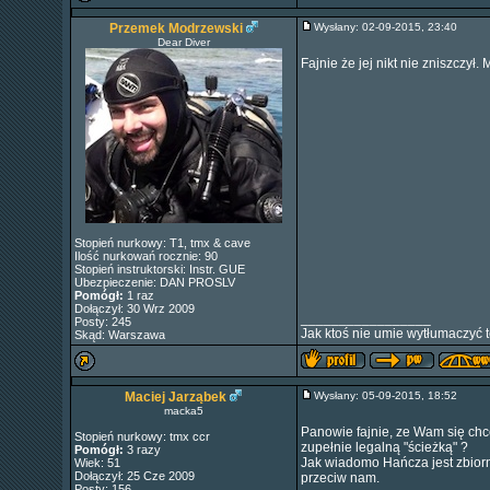
Przemek Modrzewski
Wysłany: 02-09-2015, 23:40
Dear Diver
Fajnie że jej nikt nie zniszczył.
Stopień nurkowy: T1, tmx & cave
Ilość nurkowań rocznie: 90
Stopień instruktorski: Instr. GUE
Ubezpieczenie: DAN PROSLV
Pomógł:
1 raz
Dołączył: 30 Wrz 2009
_________________
Posty: 245
Jak ktoś nie umie wytłumaczyć t
Skąd: Warszawa
Maciej Jarząbek
Wysłany: 05-09-2015, 18:52
macka5
Panowie fajnie, ze Wam się chce
Stopień nurkowy: tmx ccr
zupełnie legalną "ścieżką" ?
Pomógł:
3 razy
Jak wiadomo Hańcza jest zbiorn
Wiek: 51
Dołączył: 25 Cze 2009
przeciw nam.
Posty: 156