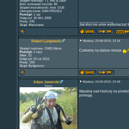
Stopień nurkowy: T1, tmx & cave
Ilość nurkowań rocznie: 90
Stopień instruktorski: Instr. GUE
Ubezpieczenie: DAN PROSLV
Pomógł:
1 raz
Dołączył: 30 Wrz 2009
_________________
Posty: 245
Jak ktoś nie umie wytłumaczyć t
Skąd: Warszawa
Robert Langowski
Wysłany: 23-08-2015, 22:24
Stopień nurkowy: OWD,Nitrox.
Czekamy na dalsze relacje
Pomógł:
2 razy
Wiek: 52
Dołączył: 02 Lis 2012
Posty: 159
Skąd: Bydgoszcz
Adam Jaworski
Wysłany: 23-08-2015, 22:49
Yavox
Wpadnę nad Hańczę na przełomie
pomogę.