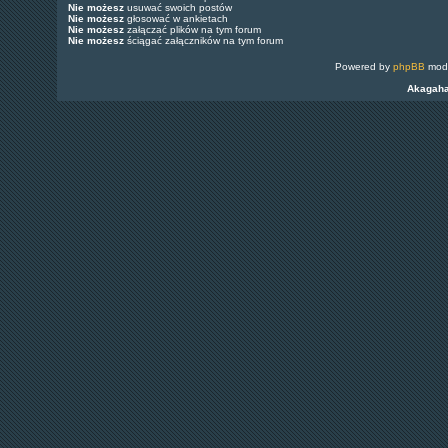
Nie możesz
usuwać swoich postów
Nie możesz
głosować w ankietach
Nie możesz
załączać plików na tym forum
Nie możesz
ściągać załączników na tym forum
Powered by
phpBB
modi
Akagah