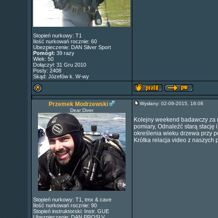
Stopień nurkowy: T1
Ilość nurkowań rocznie: 60
Ubezpieczenie: DAN Silver Sport
Pomógł:
39 razy
Wiek: 50
Dołączył: 31 Gru 2010
Posty: 2408
Skąd: Józefów k. W-wy
Przemek Modrzewski
Wysłany: 02-09-2015, 18:08
Dear Diver
Kolejny weekend badawczy za n
pomiary, Odnaleźć starą stację 
określenia wieku drzewa przy 
Krótka relacja video z naszych p
Stopień nurkowy: T1, tmx & cave
Ilość nurkowań rocznie: 90
Stopień instruktorski: Instr. GUE
Ubezpieczenie: DAN PROSLV