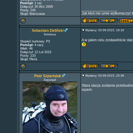
Pomógł:
1 raz
Dołączył: 30 Wrz 2009
_________________
Posty: 245
Jak ktoś nie umie wytłumaczyć t
Skąd: Warszawa
Sebastian Zieliński
Wysłany: 02-09-2015, 19:18
Sebiriusz
A w jakim celu zostawiliście st
Stopień nurkowy: P3
Pomógł:
4 razy
Wiek: 46
Dołączył: 12 Lut 2015
Posty: 233
Skąd: Płock
Piotr Szpartaluk
Wysłany: 02-09-2015, 20:38
Szpargał
Stara stacja zostanie przebud
razem.