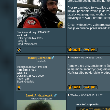
projektem) będzie można nurk
Proszę pamiętać że wszelkie dz
innymi poznanie zmian jakie z
przebywającego nad wodą a nie 
dotyczące rozwoju drobnoustro
Chcemy docelowo zainteresowa
nas jako nurków przez urzędni
Stopień nurkowy: CMAS P2
Wiek: 44
Dołączył: 04 Maj 2015
Posty: 6
Skąd: Warszawa
Maciej Jarząbek
Wysłany: 06-09-2015, 20:43
macka5
Panowie nie zrozumcie mnie źle
Stopień nurkowy: tmx ccr
to się może skończyć (Wigiersk
Pomógł:
3 razy
Hańcza albo pokierujcie w odpo
Wiek: 51
Dołączył: 25 Cze 2009
Posty: 156
Skąd: Gdańsk
Jarek Andrzejewski
Wysłany: 06-09-2015, 21:07
Jarek Andrzejewski
macka5 napisał/a:
/.../żyję w tym kraju już c