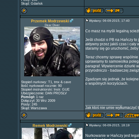
Skąd: Gdańsk
Przemek Modrzewski
Wysłany: 06-09-2015, 17:40
Dear Diver
Co masz na myśli legalną scie
Jeśli chodzi o PB na Hańczy to j
aktywny przez jakiś czas i cały
staramy się go uruchomić, żeby
Teraz chcemy sprawę wspólnie z
uprawiamy to samowolka poleg
paragraf. Wywiercenie dziurki w
przyrodniczo - badawczej zwią
Zgadzam się jednak, że kolejne 
Stopień nurkowy: T1, tmx & cave
o wspólnych korzyściach.
Ilość nurkowań rocznie: 90
Stopień instruktorski: Instr. GUE
Ubezpieczenie: DAN PROSLV
Pomógł:
1 raz
Dołączył: 30 Wrz 2009
_________________
Posty: 245
Jak ktoś nie umie wytłumaczyć t
Skąd: Warszawa
Remek Modrzewski
Wysłany: 06-09-2015, 18:19
Nurkowanie w Hańczy jest legal