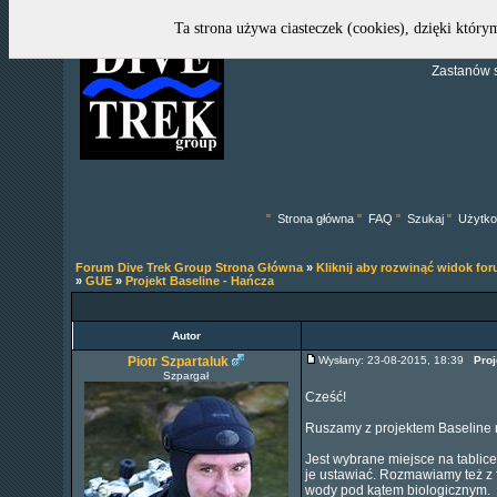
Ta strona używa ciasteczek (cookies), dzięki który
Zastanów s
"
Strona główna
"
FAQ
"
Szukaj
"
Użytko
Forum Dive Trek Group Strona Główna
»
Kliknij aby rozwinąć widok fo
»
GUE
»
Projekt Baseline - Hańcza
Autor
Piotr Szpartaluk
Wysłany: 23-08-2015, 18:39
Proj
Szpargał
Cześć!
Ruszamy z projektem Baseline 
Jest wybrane miejsce na tabli
je ustawiać. Rozmawiamy też z
wody pod kątem biologicznym.