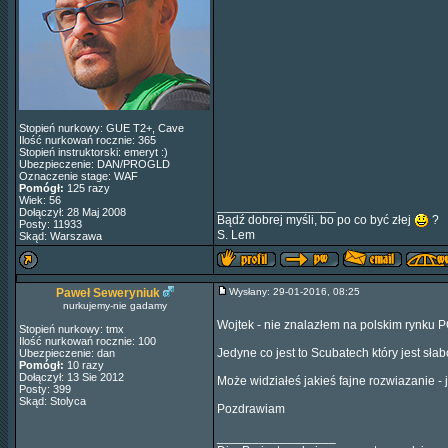
Stopień nurkowy: GUE T2+, Cave
Ilość nurkowań rocznie: 365
Stopień instruktorski: emeryt :)
Ubezpieczenie: DAN/PROGLD
Oznaczenie stage: WAF
Pomógł:
125 razy
Wiek: 56
_________________
Dołączył: 28 Maj 2008
Bądź dobrej myśli, bo po co być złej
?
Posty: 11933
S. Lem
Skąd: Warszawa
Paweł Seweryniuk
Wysłany: 29-01-2016, 08:25
nurkujemy-nie gadamy
Wojtek - nie znalazłem na polskim ryn
Stopień nurkowy: tmx
Ilość nurkowań rocznie: 100
Jedyne co jest to Scubatech który jest sła
Ubezpieczenie: dan
Pomógł:
10 razy
Dołączył: 13 Sie 2012
Może widziałeś jakieś fajne rozwiazanie - 
Posty: 399
Skąd: Stolyca
Pozdrawiam
_________________