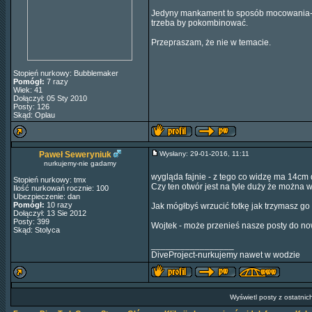
Jedyny mankament to sposób mocowania- c
trzeba by pokombinować.
Przepraszam, że nie w temacie.
Stopień nurkowy: Bubblemaker
Pomógł:
7 razy
Wiek: 41
Dołączył: 05 Sty 2010
Posty: 126
Skąd: Oplau
Paweł Seweryniuk
Wysłany: 29-01-2016, 11:11
nurkujemy-nie gadamy
wygląda fajnie - z tego co widzę ma 14cm d
Stopień nurkowy: tmx
Czy ten otwór jest na tyle duży że można 
Ilość nurkowań rocznie: 100
Ubezpieczenie: dan
Pomógł:
10 razy
Jak mógłbyś wrzucić fotkę jak trzymasz go
Dołączył: 13 Sie 2012
Posty: 399
Wojtek - może przenieś nasze posty do nowe
Skąd: Stolyca
_________________
DiveProject-nurkujemy nawet w wodzie
Wyświetl posty z ostatnic