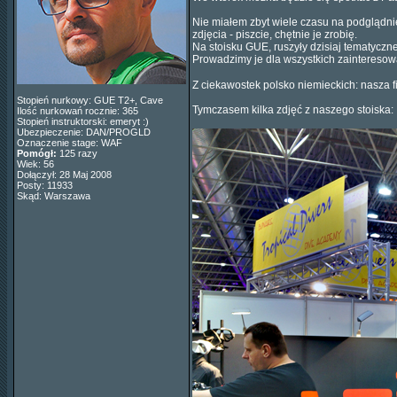
Nie miałem zbyt wiele czasu na podglądnięc
zdjęcia - piszcie, chętnie je zrobię.
Na stoisku GUE, ruszyły dzisiaj tematyczn
Prowadzimy je dla wszystkich zainteresowa
Z ciekawostek polsko niemieckich: nasza
Stopień nurkowy: GUE T2+, Cave
Tymczasem kilka zdjęć z naszego stoiska:
Ilość nurkowań rocznie: 365
Stopień instruktorski: emeryt :)
Ubezpieczenie: DAN/PROGLD
Oznaczenie stage: WAF
Pomógł:
125 razy
Wiek: 56
Dołączył: 28 Maj 2008
Posty: 11933
Skąd: Warszawa