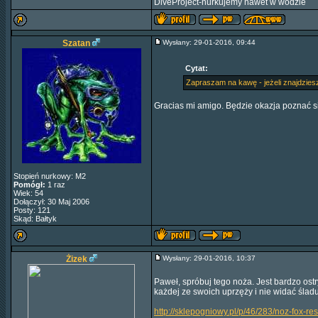
DiveProject-nurkujemy nawet w wodzie
Szatan
Wysłany: 29-01-2016, 09:44
Cytat:
Zapraszam na kawę - jeżeli znajdzies
Gracias mi amigo. Będzie okazja poznać s
Stopień nurkowy: M2
Pomógł:
1 raz
Wiek: 54
Dołączył: 30 Maj 2006
Posty: 121
Skąd: Bałtyk
Żizek
Wysłany: 29-01-2016, 10:37
Paweł, spróbuj tego noża. Jest bardzo ost
każdej ze swoich uprzęży i nie widać śladu
http://sklepogniowy.pl/p/46/283/noz-fox-r