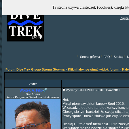
Ta strona używa ciasteczek (cookies), dzięki k
Zasta
"
Strona główna
"
FAQ
"
Szukaj
"
U
Forum Dive Trek Group Strona Główna
»
Kliknij aby rozwinąć widok forum
»
Kal
Autor
Wojtek A. Filip
Wysłany: 23-01-2016, 23:30
Boot 2016
Site Admin
Autor Programu Świadome Nurkowanie
Hej.
Minął pierwszy dzień targów Boot 2016.
W zasadzie dopiero rano dokończyliśmy pra
Cieszę się tym bardziej, że swoją oficja
Pracy sporo - nasze stoisko jak zwykle obs
Dzisiaj i jutro dzień niemiecki. Jutro zaczy
We wtorek można będzie się spotkać z Pasc