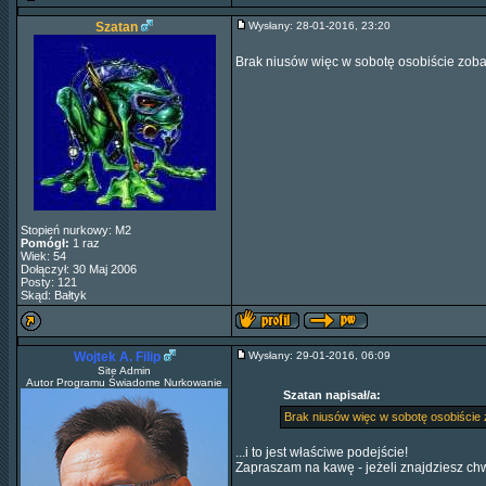
Szatan
Wysłany: 28-01-2016, 23:20
Brak niusów więc w sobotę osobiście zoba
Stopień nurkowy: M2
Pomógł:
1 raz
Wiek: 54
Dołączył: 30 Maj 2006
Posty: 121
Skąd: Bałtyk
Wojtek A. Filip
Wysłany: 29-01-2016, 06:09
Site Admin
Autor Programu Świadome Nurkowanie
Szatan napisał/a:
Brak niusów więc w sobotę osobiście 
...i to jest właściwe podejście!
Zapraszam na kawę - jeżeli znajdziesz chw