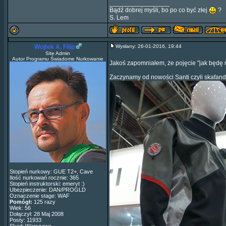
_________________
Bądź dobrej myśli, bo po co być złej
?
S. Lem
Wojtek A. Filip
Wysłany: 26-01-2016, 19:44
Site Admin
Autor Programu Świadome Nurkowanie
Jakoś zapomniałem, że pojęcie "jak będę mi
Zaczynamy od nowości Santi czyli skafan
Stopień nurkowy: GUE T2+, Cave
Ilość nurkowań rocznie: 365
Stopień instruktorski: emeryt :)
Ubezpieczenie: DAN/PROGLD
Oznaczenie stage: WAF
Pomógł:
125 razy
Wiek: 56
Dołączył: 28 Maj 2008
Posty: 11933