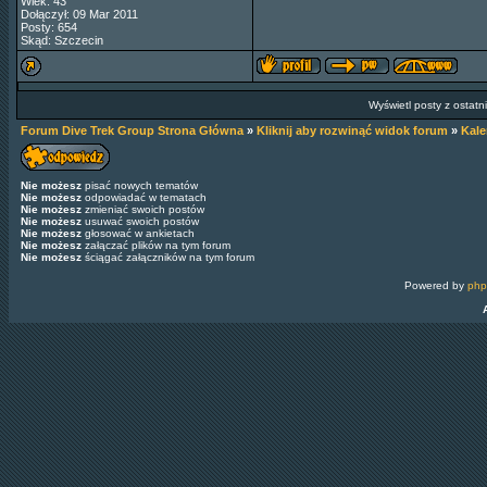
Wiek: 43
Dołączył: 09 Mar 2011
Posty: 654
Skąd: Szczecin
Wyświetl posty z ostatn
Forum Dive Trek Group Strona Główna
»
Kliknij aby rozwinąć widok forum
»
Kal
Nie możesz
pisać nowych tematów
Nie możesz
odpowiadać w tematach
Nie możesz
zmieniać swoich postów
Nie możesz
usuwać swoich postów
Nie możesz
głosować w ankietach
Nie możesz
załączać plików na tym forum
Nie możesz
ściągać załączników na tym forum
Powered by
ph