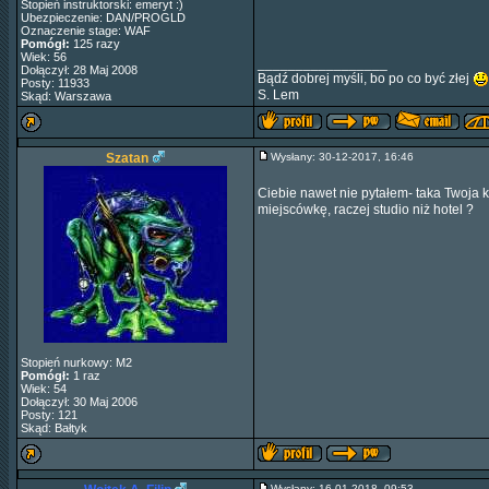
Stopień instruktorski: emeryt :)
Ubezpieczenie: DAN/PROGLD
Oznaczenie stage: WAF
Pomógł:
125 razy
Wiek: 56
_________________
Dołączył: 28 Maj 2008
Bądź dobrej myśli, bo po co być złej
Posty: 11933
S. Lem
Skąd: Warszawa
Szatan
Wysłany: 30-12-2017, 16:46
Ciebie nawet nie pytałem- taka Twoja
miejscówkę, raczej studio niż hotel ?
Stopień nurkowy: M2
Pomógł:
1 raz
Wiek: 54
Dołączył: 30 Maj 2006
Posty: 121
Skąd: Bałtyk
Wysłany: 16-01-2018, 09:53