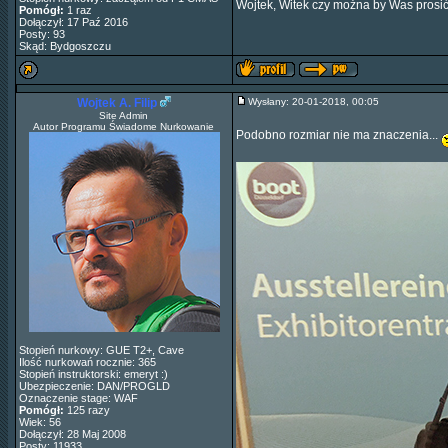
Wojtek, Witek czy można by Was prosić o
Pomógł:
1 raz
Dołączył: 17 Paź 2016
Posty: 93
Skąd: Bydgoszczu
Wojtek A. Filip
Wysłany: 20-01-2018, 00:05
Site Admin
Autor Programu Świadome Nurkowanie
Podobno rozmiar nie ma znaczenia...
Stopień nurkowy: GUE T2+, Cave
Ilość nurkowań rocznie: 365
Stopień instruktorski: emeryt :)
Ubezpieczenie: DAN/PROGLD
Oznaczenie stage: WAF
Pomógł:
125 razy
Wiek: 56
Dołączył: 28 Maj 2008
Posty: 11933