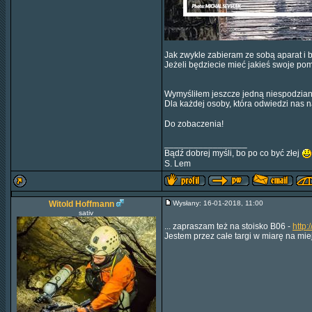
Jak zwykle zabieram ze sobą aparat i b
Jeżeli będziecie mieć jakieś swoje po
Wymyśliłem jeszcze jedną niespodzian
Dla każdej osoby, która odwiedzi nas 
Do zobaczenia!
_________________
Bądź dobrej myśli, bo po co być złej
S. Lem
Witold Hoffmann
Wysłany: 16-01-2018, 11:00
sativ
... zapraszam też na stoisko B06 -
http:
Jestem przez całe targi w miarę na mi