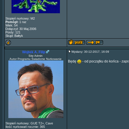
Stopień nurkowy: M2
Pomógł:
1 raz
Wiek: 54
Dołączył: 30 Maj 2006
Posty: 121
Skąd: Bałtyk
Wojtek A. Filip
Wysłany: 30-12-2017, 16:09
Site Admin
Autor Programu Świadome Nurkowanie
Będę
- od początku do końca - zap
Stopień nurkowy: GUE T2+, Cave
Ilość nurkowań rocznie: 365