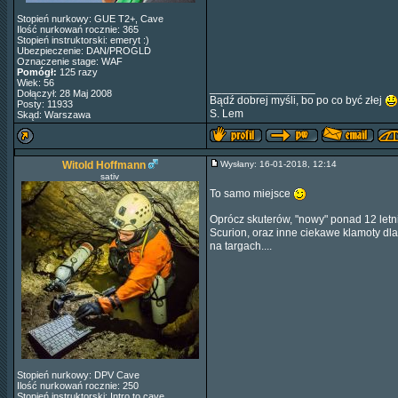
Stopień nurkowy: GUE T2+, Cave
Ilość nurkowań rocznie: 365
Stopień instruktorski: emeryt :)
Ubezpieczenie: DAN/PROGLD
Oznaczenie stage: WAF
Pomógł:
125 razy
Wiek: 56
_________________
Dołączył: 28 Maj 2008
Bądź dobrej myśli, bo po co być złej
Posty: 11933
S. Lem
Skąd: Warszawa
Witold Hoffmann
Wysłany: 16-01-2018, 12:14
sativ
To samo miejsce
Oprócz skuterów, "nowy" ponad 12 letn
Scurion, oraz inne ciekawe klamoty dl
na targach....
Stopień nurkowy: DPV Cave
Ilość nurkowań rocznie: 250
Stopień instruktorski: Intro to cave