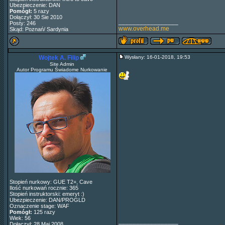
Ubezpieczenie: DAN
Pomógł:
5 razy
Dołączył: 30 Sie 2010
_________________
Posty: 246
www.overhead.me
Skąd: Poznań/ Sardynia
Wojtek A. Filip
Wysłany: 16-01-2018, 19:53
Site Admin
Autor Programu Świadome Nurkowanie
Stopień nurkowy: GUE T2+, Cave
Ilość nurkowań rocznie: 365
Stopień instruktorski: emeryt :)
Ubezpieczenie: DAN/PROGLD
Oznaczenie stage: WAF
Pomógł:
125 razy
Wiek: 56
_________________
Dołączył: 28 Maj 2008