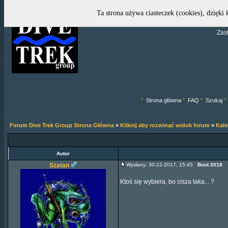
Ta strona używa ciasteczek (cookies), dzięki
Zas
"
Strona główna
"
FAQ
"
Szukaj
"
Forum Dive Trek Group Strona Główna
»
Kliknij aby rozwinąć widok forum
»
Kal
Autor
Szatan
Wysłany: 30-12-2017, 15:45
Boot 2018
Ktoś się wybiera, bo cisza taka... ?