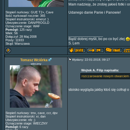
Mam nadzieję, że zrobię jakieś fotki 
Stopień nurkowy: GUE T2+, Cave
Udanego danie Panie i Panowie!
Ilość nurkowań rocznie: 365
Stopień instruktorski: emeryt :)
Ubezpieczenie: DAN/PROGLD
Oznaczenie stage: WAF
Pomógł:
125 razy
Wiek: 56
_________________
Dołączył: 28 Maj 2008
Bądź dobrej myśli, bo po co być złej
Posty: 11933
S. Lem
Skąd: Warszawa
Tomasz Wciórka
Wysłany: 22-01-2018, 09:17
wieczny
Wojtek A. Filip napisał/a:
rozczarowanie nowym otwarciem 
stoisko wygląda jakby ktoś się cofnął o 
Stopień nurkowy: tmx, cave, ccr, dpv
Stopień instruktorski: xr, dan
Ubezpieczenie: nfz ;)
Oznaczenie stage: WIECZNY
Pomógł:
6 razy