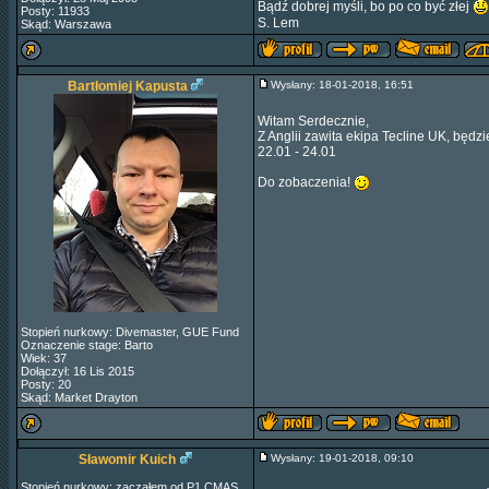
Bądź dobrej myśli, bo po co być złej
Posty: 11933
S. Lem
Skąd: Warszawa
Bartłomiej Kapusta
Wysłany: 18-01-2018, 16:51
Witam Serdecznie,
Z Anglii zawita ekipa Tecline UK, będz
22.01 - 24.01
Do zobaczenia!
Stopień nurkowy: Divemaster, GUE Fund
Oznaczenie stage: Barto
Wiek: 37
Dołączył: 16 Lis 2015
Posty: 20
Skąd: Market Drayton
Sławomir Kuich
Wysłany: 19-01-2018, 09:10
Stopień nurkowy: zacząłem od P1 CMAS