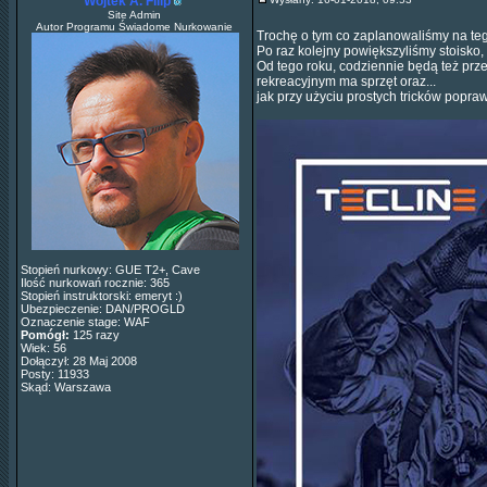
Wojtek A. Filip
Site Admin
Autor Programu Świadome Nurkowanie
Trochę o tym co zaplanowaliśmy na teg
Po raz kolejny powiększyliśmy stoisko,
Od tego roku, codziennie będą też prz
rekreacyjnym ma sprzęt oraz...
jak przy użyciu prostych tricków popr
Stopień nurkowy: GUE T2+, Cave
Ilość nurkowań rocznie: 365
Stopień instruktorski: emeryt :)
Ubezpieczenie: DAN/PROGLD
Oznaczenie stage: WAF
Pomógł:
125 razy
Wiek: 56
Dołączył: 28 Maj 2008
Posty: 11933
Skąd: Warszawa