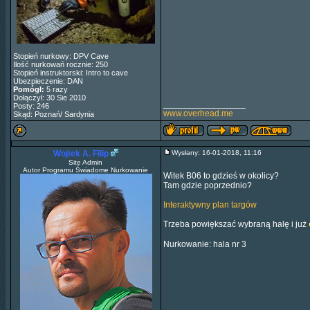
Stopień nurkowy: DPV Cave
Ilość nurkowań rocznie: 250
Stopień instruktorski: Intro to cave
Ubezpieczenie: DAN
Pomógł:
5 razy
Dołączył: 30 Sie 2010
_________________
Posty: 246
www.overhead.me
Skąd: Poznań/ Sardynia
Wojtek A. Filip
Wysłany: 16-01-2018, 11:16
Site Admin
Autor Programu Świadome Nurkowanie
Witek B06 to gdzieś w okolicy?
Tam gdzie poprzednio?
Interaktywny plan targów
Trzeba powiększać wybraną halę i już
Nurkowanie: hala nr 3