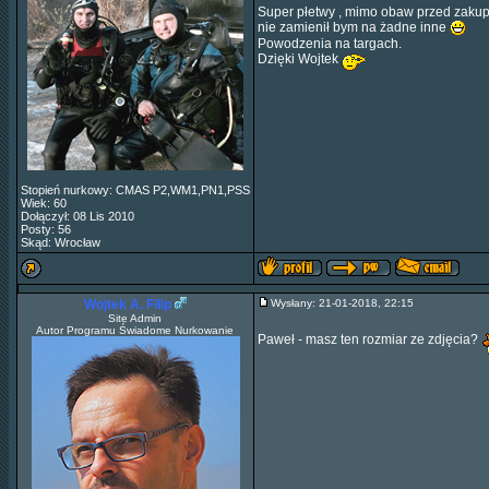
Super płetwy , mimo obaw przed zakupe
nie zamienił bym na żadne inne
Powodzenia na targach.
Dzięki Wojtek
Stopień nurkowy: CMAS P2,WM1,PN1,PSS
Wiek: 60
Dołączył: 08 Lis 2010
Posty: 56
Skąd: Wrocław
Wojtek A. Filip
Wysłany: 21-01-2018, 22:15
Site Admin
Autor Programu Świadome Nurkowanie
Paweł - masz ten rozmiar ze zdjęcia?