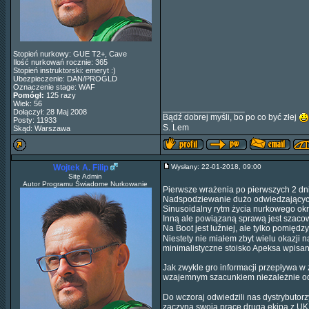
Stopień nurkowy: GUE T2+, Cave
Ilość nurkowań rocznie: 365
Stopień instruktorski: emeryt :)
Ubezpieczenie: DAN/PROGLD
Oznaczenie stage: WAF
Pomógł:
125 razy
Wiek: 56
_________________
Dołączył: 28 Maj 2008
Bądź dobrej myśli, bo po co być złej
Posty: 11933
S. Lem
Skąd: Warszawa
Wojtek A. Filip
Wysłany: 22-01-2018, 09:00
Site Admin
Autor Programu Świadome Nurkowanie
Pierwsze wrażenia po pierwszych 2 dn
Nadspodziewanie dużo odwiedzających 
Sinusoidalny rytm życia nurkowego okre
Inną ale powiązaną sprawą jest szaco
Na Boot jest luźniej, ale tylko pomięd
Niestety nie miałem zbyt wielu okazji n
minimalistyczne stoisko Apeksa wpis
Jak zwykle gro informacji przepływa w
wzajemnym szacunkiem niezależnie od 
Do wczoraj odwiedzili nas dystrybutorzy
zaczyna swoją pracę druga ekipa z UK, 