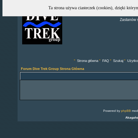
Ta strona używa ciasteczek (cookies), dzięki który
Zastanów s
"
Strona główna
"
FAQ
"
Szukaj
"
Użytko
Forum Dive Trek Group Strona Główna
Powered by
phpBB
modi
Akagah