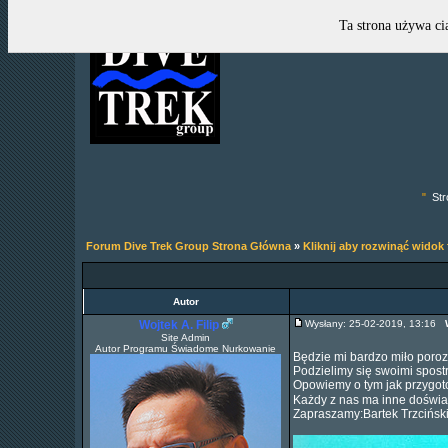
Ta strona używa ci
"
Str
Forum Dive Trek Group Strona Główna
»
Kliknij aby rozwinąć widok
Autor
Wojtek A. Filip
Wysłany: 25-02-2019, 13:16
Site Admin
Autor Programu Świadome Nurkowanie
Będzie mi bardzo miło poroz
Podzielimy się swoimi spost
Opowiemy o tym jak przygoto
Każdy z nas ma inne doświad
Zapraszamy:Bartek Trzciński,