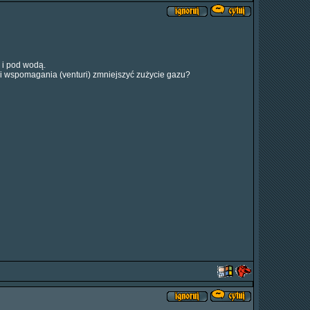
 i pod wodą.
i wspomagania (venturi) zmniejszyć zużycie gazu?