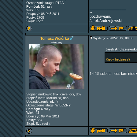
Oznaczenie stage: PTJA
Pomógł:
51 razy
_________________
Wiek: 55
--
Dołączył: 08 Paź 2011
pozdrawiam,
Posty: 2708
Jarek Andrzejewski
Skąd: Łódź
Tomasz Wciórka
Wysłany: 26-02-2019, 08:38
wieczny
Jarek Andrzejewski 
Kiedy będziesz?
14-15 sobota i coś tam nied
Stopień nurkowy: tmx, cave, ccr, dpv
Stopień instruktorski: xr, dan
Ubezpieczenie: nfz ;)
Oznaczenie stage: WIECZNY
Pomógł:
6 razy
Wiek: 43
Dołączył: 09 Mar 2011
Posty: 654
Skąd: Szczecin