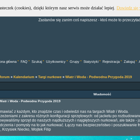
asteczek (cookies), dzięki którym nasz serwis może działać lepiej.
Dowiedz się 
Forum Dive Trek Group
Zastanów się zanim coś napiszesz - ktoś może to przeczytać.
ona główna
"
FAQ
"
Szukaj
"
Użytkownicy
"
Grupy
"
Statystyki
"
Rejestracja
"
Zaloguj
"
 forum
»
Kalendarium
»
Targi nurkowe
»
Wiatr i Woda - Podwodna Przygoda 2019
Wiadomość
Wiatr i Woda - Podwodna Przygoda 2019
mawiać z każdym, kto znajdzie czas i odwiedzi nas na targach Wiatr i Woda.
rzeżeniami z zakresu różnych konfiguracji sprzętowych: od jacketu po rozbudowane
wywaliśmy sprzęt do naszych najdłuższych i najgłębszych nurkowań, ale także - ja
czenia i pomysły na to jak nurkować. Łączy nas bezpieczeństwo i poszukiwanie f
 Krzysiek Niecko, Wojtek Filip