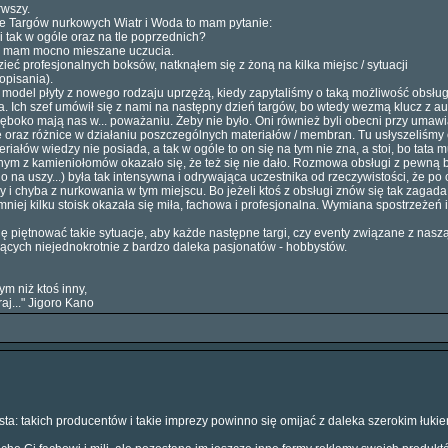
rwszy.
ie Targów nurkowych Wiatr i Woda to mam pytanie:
gi tak w ogóle oraz na tle poprzednich?
... mam mocno mieszane uczucia.
eć profesjonalnych boksów, natknąłem się z żoną na kilka miejsc / sytuacji
opisania).
model płyty z nowego rodzaju uprzężą, kiedy zapytaliśmy o taką możliwość obsług
. Ich szef umówił się z nami na następny dzień targów, bo wtedy wezmą klucz z auta
 głęboko mają nas w... poważaniu. Żeby nie było. Oni również byli obecni przy uma
 oraz różnice w działaniu poszczególnych materiałów / membran. Tu usłyszeliśmy o
riałów wiedzy nie posiada, a tak w ogóle to on się na tym nie zna, a stoi, bo tata mu
ym z kamieniołomów okazało się, że też się nie dało. Rozmowa obsługi z pewną b
na uszy...) była tak intensywna i odrywająca uczestnika od rzeczywistości, że po 
 i chyba z nurkowania w tym miejscu. Bo jeżeli ktoś z obsługi znów się tak zagad
iej kilku stoisk okazała się miła, fachowa i profesjonalna. Wymiana spostrzeżeń i
ę piętnować takie sytuacje, aby każde następne targi, czy eventy związane z naszą
ących niejednokrotnie z bardzo daleka pasjonatów - hobbystów.
ym niż ktoś inny,
aj..." Jigoro Kano
ta: takich producentów i takie imprezy powinno się omijać z daleka szerokim łukie