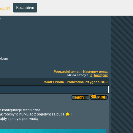
więcej
Rozumiem
..
Album
Poprzedni temat
Następny temat
::
Idź do strony
1
,
2
Następny
Wiatr i Woda - Podwodna Przygoda 2019
 konfiguracje techniczne.
k robimy to nurkując z pojedynczą butlą
!
rajdy z pobytu pod wodą.