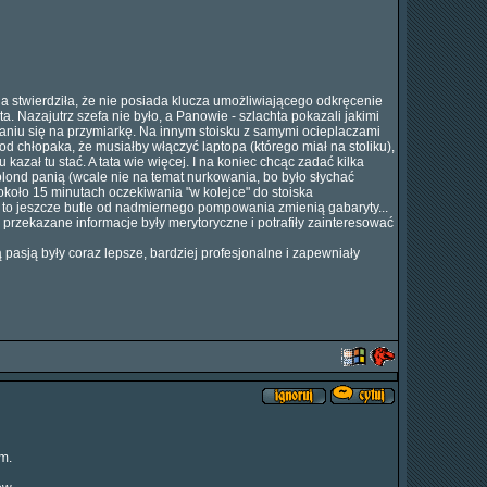
a stwierdziła, że nie posiada klucza umożliwiającego odkręcenie
. Nazajutrz szefa nie było, a Panowie - szlachta pokazali jakimi
wianiu się na przymiarkę. Na innym stoisku z samymi ocieplaczami
d chłopaka, że musiałby włączyć laptopa (którego miał na stoliku),
 kazał tu stać. A tata wie więcej. I na koniec chcąc zadać kilka
lond panią (wcale nie na temat nurkowania, bo było słychać
około 15 minutach oczekiwania "w kolejce" do stoiska
a to jeszcze butle od nadmiernego pompowania zmienią gabaryty...
 przekazane informacje były merytoryczne i potrafiły zainteresować
 pasją były coraz lepsze, bardziej profesjonalne i zapewniały
m.