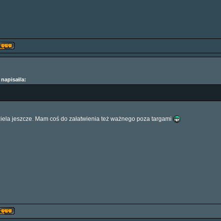
napisał/a:
ziela jeszcze. Mam coś do załatwienia też ważnego poza targami