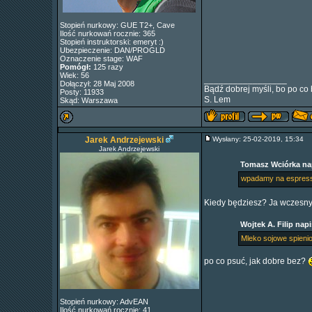
Stopień nurkowy: GUE T2+, Cave
Ilość nurkowań rocznie: 365
Stopień instruktorski: emeryt :)
Ubezpieczenie: DAN/PROGLD
Oznaczenie stage: WAF
Pomógł:
125 razy
Wiek: 56
_________________
Dołączył: 28 Maj 2008
Bądź dobrej myśli, bo po co 
Posty: 11933
S. Lem
Skąd: Warszawa
Jarek Andrzejewski
Wysłany: 25-02-2019, 15:34
Jarek Andrzejewski
Tomasz Wciórka nap
wpadamy na espres
Kiedy będziesz? Ja wczesnym
Wojtek A. Filip napi
Mleko sojowe spienio
po co psuć, jak dobre bez?
Stopień nurkowy: AdvEAN
Ilość nurkowań rocznie: 41