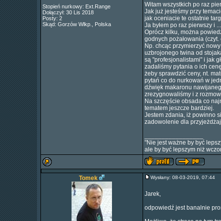
Witam wszystkich po raz pie
Stopień nurkowy: Ext.Range
Jak już jesteśmy przy temac
Dołączył: 30 Lis 2018
jak oceniacie te ostatnie tar
Posty: 2
Skąd: Gorzów Wlkp., Polska
Ja byłem po raz pierwszy i 
Oprócz kilku, można powiedzi
godnych pożałowania (czyt. 
Np. chcąc przymierzyć nowy 
uzbrojonego twina od stojaka
są "profesjonalistami" i jak
zadaliśmy pytania o ich cenę
żeby sprawdzić ceny, nt. mate
pytań co do nurkowań w jedn
dźwięk makaronu nawijanego 
zrezygnowaliśmy i z rozmowy
Na szczęście obsada co najmn
tematem jeszcze bardziej.
Jestem zdania, iż powinno si
zadowolenie dla przyjeżdżaj
_________________
"Nie jest ważne by być lepsz
ale by być lepszym niż wczor
Tomek
Wysłany: 08-03-2019, 07:44
Jarek,
odpowiedź jest banalnie pros