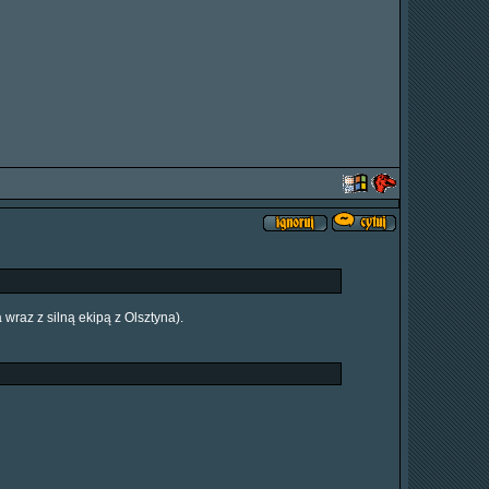
raz z silną ekipą z Olsztyna).