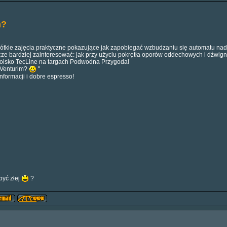
m?
ótkie zajęcia praktyczne pokazujące jak zapobiegać wzbudzaniu się automatu nad
e bardziej zainteresować: jak przy użyciu pokrętła oporów oddechowych i dźwign
oisko TecLine na targach Podwodna Przygoda!
 Venturim?
"
formacji i dobre espresso!
być złej
?