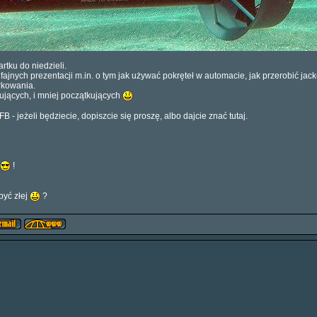
tku do niedzieli.
jnych prezentacji m.in. o tym jak używać pokręteł w automacie, jak przerobić jacke
rkowania.
kujących, i mniej początkujących
B - jeżeli będziecie, dopiszcie się proszę, albo dajcie znać tutaj.
!
być złej
?