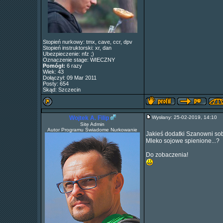
Stopień nurkowy: tmx, cave, ccr, dpv
Stopień instruktorski: xr, dan
Ubezpieczenie: nfz ;)
Oznaczenie stage: WIECZNY
Pomógł:
6 razy
Wiek: 43
Dołączył: 09 Mar 2011
Posty: 654
Skąd: Szczecin
Wojtek A. Filip
Wysłany: 25-02-2019, 14:10
Site Admin
Autor Programu Świadome Nurkowanie
Jakieś dodatki Szanowni so
Mleko sojowe spienione...?
Do zobaczenia!