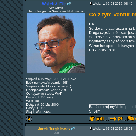
Wojtek A. Filip
Wysłany: 02-03-2019, 08:40
Site Admin
Autor Programu Świadome Nurkowanie
Co z tym Venturi
Hej.
Serdecznie zapraszam na kr
Druga część może was jeszcz
Serdecznie zapraszam na st
Wystarczy zapytać "co z tym
W zamian sporo ciekawych in
Do zobaczenia!
Stopień nurkowy: GUE T2+, Cave
Ilość nurkowań rocznie: 365
Stopień instruktorski: emeryt :)
Ubezpieczenie: DAN/PROGLD
Oznaczenie stage: WAF
Pomógł:
125 razy
Wiek: 56
_________________
Dołączył: 28 Maj 2008
Bądź dobrej myśli, bo po co 
Posty: 11933
S. Lem
Skąd: Warszawa
Jarek Jurgielewicz
Wysłany: 07-03-2019, 18:52
Juri