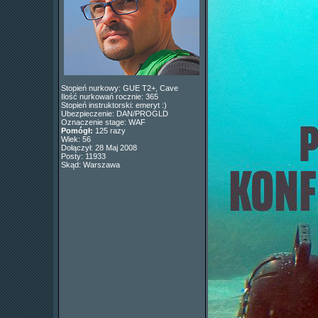
Stopień nurkowy: GUE T2+, Cave
Ilość nurkowań rocznie: 365
Stopień instruktorski: emeryt :)
Ubezpieczenie: DAN/PROGLD
Oznaczenie stage: WAF
Pomógł:
125 razy
Wiek: 56
Dołączył: 28 Maj 2008
Posty: 11933
Skąd: Warszawa