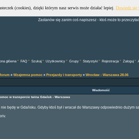
asteczek (cookies), dzięki którym nasz serwis może działać lepiej.
Dowiedz się 
Forum Dive Trek Group
Zastanów się zanim coś napiszesz - ktoś może to przeczytać.
ona główna
"
FAQ
"
Szukaj
"
Użytkownicy
"
Grupy
"
Statystyki
"
Rejestracja
"
Zaloguj
"
 forum
»
Wzajemna pomoc
»
Przejazdy i transporty
»
Wrocław - Warszawa 28.06
Wiadomość
omoc w transporcie twina Gdańsk - Warszawa
 nie będę w Gdańsku. Gdyby ktoś był i wracał do Warszawy odpowiednio dużym s
riv.