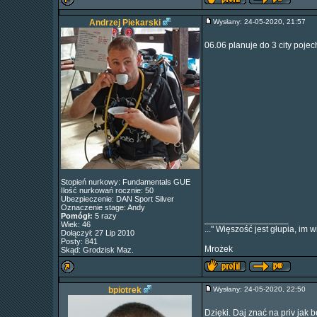
Andrzej Piekarski
Wysłany: 24-05-2020, 21:57
06.06 planuje do 3 city pojec
Stopień nurkowy: Fundamentals GUE
Ilość nurkowań rocznie: 50
Ubezpieczenie: DAN Sport Silver
Oznaczenie stage: Andy
Pomógł:
5 razy
_________________
Wiek: 46
..." Więszość jest głupia, im
Dołączył: 27 Lip 2010
Posty: 841
Mrożek
Skąd: Grodzisk Maz.
bpiotrek
Wysłany: 24-05-2020, 22:50
Dzięki. Daj znać na priv jak b