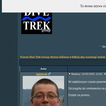
Ta strona używa ci
"
Str
Forum Dive Trek Group Strona Główna
»
Kliknij aby rozwinąć widok
Autor
bpiotrek
Wysłany: 14-05-2020, 13:42
P
W najbliższym czasie pewnie
Szczegóły do omówienia na p
Dzięki za pomoc.