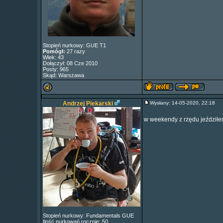
Stopień nurkowy: GUE T1
Pomógł:
27 razy
Wiek: 43
Dołączył: 08 Cze 2010
Posty: 965
Skąd: Warszawa
Andrzej Piekarski
Wysłany: 14-05-2020, 22:18
w weekendy z rzędu jeździłem
Stopień nurkowy: Fundamentals GUE
Ilość nurkowań rocznie: 50