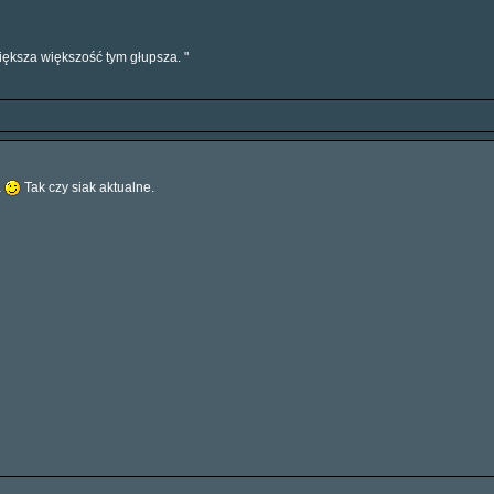
 większa większość tym głupsza. "
a
Tak czy siak aktualne.