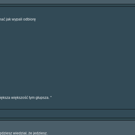
hać jak wypali odbiorę
 większa większość tym głupsza. "
ędziesz wiedział, że jedziesz.