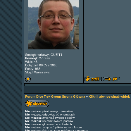
Stopień nurkowy: GUE T1
Pomógł:
27 razy
Wiek: 43
Dołączył: 08 Cze 2010
Posty: 965
Skąd: Warszawa
Forum Dive Trek Group Strona Główna
»
Kliknij aby rozwinąć widok
Nie możesz
pisać nowych tematów
Nie możesz
odpowiadać w tematach
Nie możesz
zmieniać swoich postów
Nie możesz
usuwać swoich postów
Nie możesz
głosować w ankietach
Nie możesz
załączać plików na tym forum
Nie możesz
ściągać załączników na tym forum