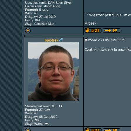
Ubezpieczenie: DAN Sport Silver
Oznaczenie stage: Andy
Pomógł:
5 razy
_________________
Wiek: 46
..." Więszość jest głupia, im
Dołączył: 27 Lip 2010
Posty: 841
Mrożek
Skąd: Grodzisk Maz.
bpiotrek
Wysłany: 24-05-2020, 21:52
Czekał prawie rok to poczek
Stopień nurkowy: GUE T1
Pomógł:
27 razy
Wiek: 43
Dołączył: 08 Cze 2010
Posty: 965
Skąd: Warszawa