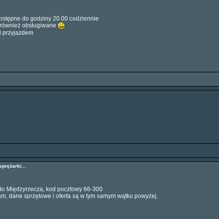
 dostępne do godziny 20.00 codziennie
są również obsługiwane
d przyjazdem
prężarki...
do Międzyrzecza, kod pocztowy 66-300
m, dane sprzętowe i oferta są w tym samym wątku powyżej.