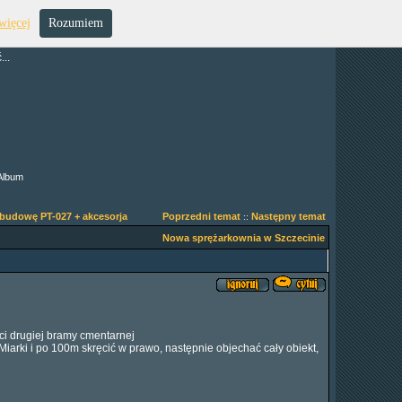
więcej
Rozumiem
..
Album
budowę PT-027 + akcesorja
Poprzedni temat
Następny temat
::
Nowa sprężarkownia w Szczecinie
ci drugiej bramy cmentarnej
K.Miarki i po 100m skręcić w prawo, następnie objechać cały obiekt,