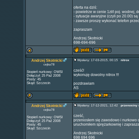
oferta na dziś:
- powietrze w cenie 1zł/l poj. wodnej,
- sytuacje awaryjne (czyli po 20.00) 
- zawsze proszę wykonać telefon prze
zapraszam
Andrzej Skotnicki
698-694-696
Andrzej Skotnicki
Wysłany: 17-03-2015, 00:15
nitrox
cejka78
cześć!
Stopień nurkowy: OWSI
wykonuję dowolny nitrox !!!
Dołączył: 25 Paź 2008
Posty: 45
Skąd: Szczecin
pozdrawiam
AS
Andrzej Skotnicki
Wysłany: 17-12-2021, 12:42
przenosiny s
cejka78
cześć,
Stopień nurkowy: OWSI
przeniosłem się zawodowo i nurkowo 
Dołączył: 25 Paź 2008
uruchomiłem sprężarkownię i zaprasza
Posty: 45
Skąd: Szczecin
Andrzej Skotnicki
698 694 696