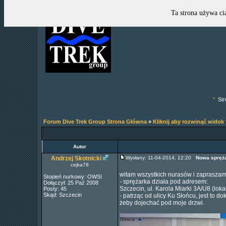
Ta strona używa ci
"
Str
Forum Dive Trek Group Strona Główna
»
Kliknij aby rozwinąć widok
Autor
Andrzej Skotnicki
Wysłany: 11-04-2014, 12:20
Nowa spręża
cejka78
witam wszystkich nurasów i zapraszam
Stopień nurkowy: OWSI
- sprężarka działa pod adresem:
Dołączył: 25 Paź 2008
Szczecin, ul. Karola Miarki 3A/U8 (lok
Posty: 45
Skąd: Szczecin
- patrząc od ulicy Ku Słońcu, jest to d
żeby dojechać pod moje drzwi.