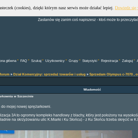
asteczek (cookies), dzięki którym nasz serwis może działać lepiej.
Dowiedz się 
Forum Dive Trek Group
Zastanów się zanim coś napiszesz - ktoś może to przeczytać.
ona główna
"
FAQ
"
Szukaj
"
Użytkownicy
"
Grupy
"
Statystyki
"
Rejestracja
"
Zaloguj
"
 forum
»
Dział Komercyjny: sprzedaż towarów i usług
»
Sprzedam Olympus c-7070 , o
Wiadomość
rkownia w Szczecinie
 do mojej nowej sprężarkowni.
alizacja 3A to ogromny kompleks handlowy z blachy, który jest położony na wysokoś
okładnie na skrzyżowaniu ulic K.Miarki i Ku Słońcu) - z Ku Słońcu trzeba skręcić w 