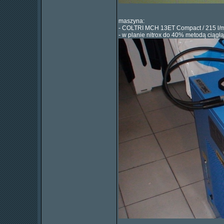
maszyna:
- COLTRI MCH 13ET Compact / 215 l/
- w planie nitrox do 40% metodą ciągłą