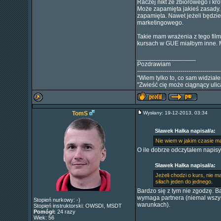
Raczej nikt ze zbiorowego i kr
Może zapamięta jakieś zasady.
zapamięta. Nawet jeżeli będzie
marketingowego.
Takie mam wrażenia z tego fil
kursach w GUE miałbym inne. M
_________________
Pozdrawiam
------------------------------------------
"Wiem tylko to, co sam widział
"Zwieść cię może ciągnący ulica
TomS
Wysłany: 19-12-2013, 03:34
Sławek Hałka napisał/a:
Nie wiem w jakim czasie ma
O ile dobrze odczytałem napisy n
Sławek Hałka napisał/a:
Jeżeli chodzi o kurs, nie 
siłach jeden do jednego.
Bardzo się z tym nie zgodzę. B
wymaga partnera (niemal wszyst
Stopień nurkowy: -)
warunkach).
Stopień instruktorski: OWSDI, MSDT
Pomógł:
24 razy
Wiek: 56