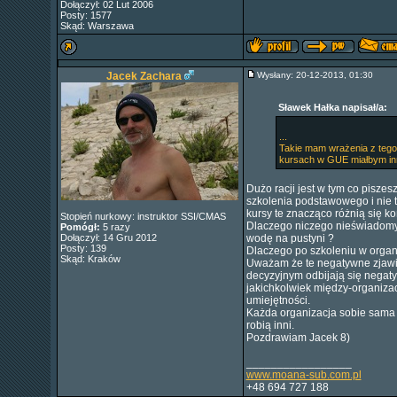
Dołączył: 02 Lut 2006
Posty: 1577
Skąd: Warszawa
Jacek Zachara
Wysłany: 20-12-2013, 01:30
Sławek Hałka napisał/a:
...
Takie mam wrażenia z tego
kursach w GUE miałbym inn
Dużo racji jest w tym co piszes
szkolenia podstawowego i nie ty
kursy te znacząco różnią się
Stopień nurkowy: instruktor SSI/CMAS
Dlaczego niczego nieświadomy 
Pomógł:
5 razy
Dołączył: 14 Gru 2012
wodę na pustyni ?
Posty: 139
Dlaczego po szkoleniu w organi
Skąd: Kraków
Uważam że te negatywne zjaw
decyzyjnym odbijają się negat
jakichkolwiek między-organiza
umiejętności.
Każda organizacja sobie sama u
robią inni.
Pozdrawiam Jacek 8)
_________________
www.moana-sub.com.pl
+48 694 727 188