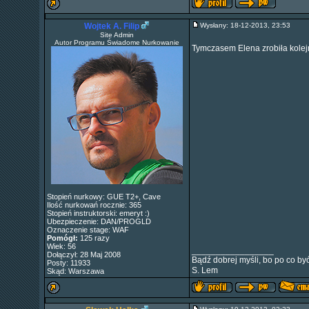
Wojtek A. Filip
Wysłany: 18-12-2013, 23:53
Site Admin
Autor Programu Świadome Nurkowanie
Tymczasem Elena zrobiła kole
Stopień nurkowy: GUE T2+, Cave
Ilość nurkowań rocznie: 365
Stopień instruktorski: emeryt :)
Ubezpieczenie: DAN/PROGLD
Oznaczenie stage: WAF
Pomógł:
125 razy
Wiek: 56
_________________
Dołączył: 28 Maj 2008
Bądź dobrej myśli, bo po co być
Posty: 11933
S. Lem
Skąd: Warszawa