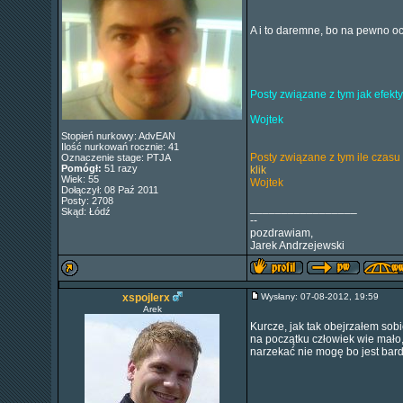
A i to daremne, bo na pewno o
Posty związane z tym jak efek
Wojtek
Stopień nurkowy: AdvEAN
Ilość nurkowań rocznie: 41
Posty związane z tym ile czas
Oznaczenie stage: PTJA
Pomógł:
51 razy
klik
Wiek: 55
Wojtek
Dołączył: 08 Paź 2011
Posty: 2708
_________________
Skąd: Łódź
--
pozdrawiam,
Jarek Andrzejewski
xspojlerx
Wysłany: 07-08-2012, 19:59
Arek
Kurcze, jak tak obejrzałem sobi
na początku człowiek wie mało
narzekać nie mogę bo jest bar