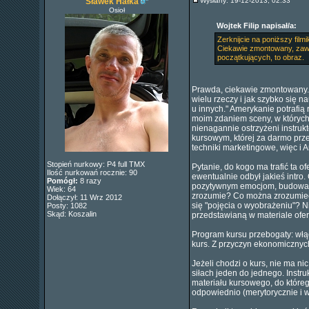
Sławek Hałka
Wysłany: 19-12-2013, 02:33
Osioł
Wojtek Filip napisał/a:
Zerknijcie na poniższy filmi
Ciekawie zmontowany, zawie
początkujących, to obraz.
Prawda, ciekawie zmontowany. C
wielu rzeczy i jak szybko się n
u innych." Amerykanie potrafią
moim zdaniem sceny, w których n
nienagannie ostrzyżeni instruk
kursowym, której za darmo prz
techniki marketingowe, więc i A
Stopień nurkowy: P4 full TMX
Pytanie, do kogo ma trafić ta of
Ilość nurkowań rocznie: 90
ewentualnie odbył jakieś intro.
Pomógł:
8 razy
pozytywnym emocjom, budowanym 
Wiek: 64
zrozumie? Co można zrozumieć ze
Dołączył: 11 Wrz 2012
się "pojęcia o wyobrażeniu"? Ni
Posty: 1082
Skąd: Koszalin
przedstawianą w materiale ofe
Program kursu przebogaty: włąc
kurs. Z przyczyn ekonomicznyc
Jeżeli chodzi o kurs, nie ma n
siłach jeden do jednego. Instru
materiału kursowego, do któreg
odpowiednio (merytorycznie i 