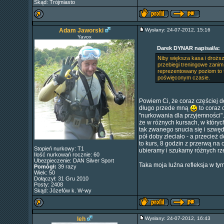
Skąd: Trójmiasto
Adam Jaworski
Wysłany: 24-07-2012, 15:16
Yavox
Darek DYNAR napisał/a:
Niby większa kasa i droższe
przebiegi treningowe zanim
reprezentowany poziom to t
poświęconym czasie.
Powiem Ci, że coraz częściej 
długo przede mną
to coraz 
"nurkowania dla przyjemności". 
że w różnych kursach, w któryc
tak zwanego snucia się i szwęd
pół doby zleciało - a przecież d
to kurs, 8 godzin z przerwą na 
Stopień nurkowy: T1
ubieramy i szukamy różnych rze
Ilość nurkowań rocznie: 60
Ubezpieczenie: DAN Silver Sport
Taka moja luźna refleksja w ty
Pomógł:
39 razy
Wiek: 50
Dołączył: 31 Gru 2010
Posty: 2408
Skąd: Józefów k. W-wy
leh
Wysłany: 24-07-2012, 16:43