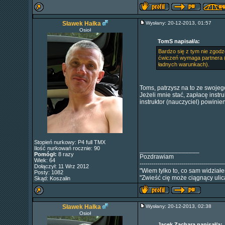
Sławek Hałka
Wysłany: 20-12-2013, 01:57
Osioł
TomS napisał/a:
Bardzo się z tym nie zgodz
ćwiczeń wymaga partnera (n
ładnych warunkach).
Toms, patrzysz na to ze swojego
Jeżeli mnie stać, zapłacę instr
instruktor (nauczyciel) powini
Stopień nurkowy: P4 full TMX
Ilość nurkowań rocznie: 90
_________________
Pomógł:
8 razy
Pozdrawiam
Wiek: 64
------------------------------------------
Dołączył: 11 Wrz 2012
"Wiem tylko to, co sam widział
Posty: 1082
"Zwieść cię może ciągnący ulica
Skąd: Koszalin
Sławek Hałka
Wysłany: 20-12-2013, 02:38
Osioł
Jacek Zachara napisał/a: