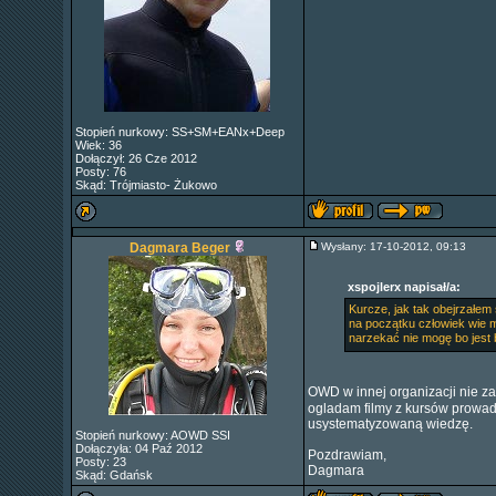
Stopień nurkowy: SS+SM+EANx+Deep
Wiek: 36
Dołączył: 26 Cze 2012
Posty: 76
Skąd: Trójmiasto- Żukowo
Dagmara Beger
Wysłany: 17-10-2012, 09:13
xspojlerx napisał/a:
Kurcze, jak tak obejrzałem 
na początku człowiek wie 
narzekać nie mogę bo jest 
OWD w innej organizacji nie 
ogladam filmy z kursów prowadz
usystematyzowaną wiedzę.
Stopień nurkowy: AOWD SSI
Dołączyła: 04 Paź 2012
Pozdrawiam,
Posty: 23
Dagmara
Skąd: Gdańsk