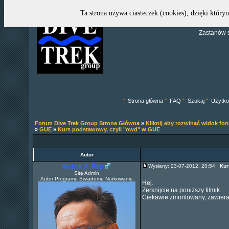
Ta strona używa ciasteczek (cookies), dzięki który
Zastanów s
"
Strona główna
"
FAQ
"
Szukaj
"
Użytko
Forum Dive Trek Group Strona Główna
»
Kliknij aby rozwinąć widok fo
»
GUE
»
Kurs podstawowy, czyli "owd" w GUE
Autor
Wojtek A. Filip
Wysłany: 23-07-2012, 20:54
Kur
Site Admin
Autor Programu Świadome Nurkowanie
Hej.
Zerknijcie na poniższy filmik.
Ciekawie zmontowany, zawiera s