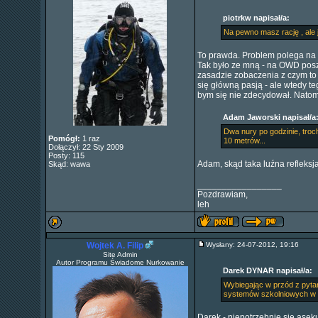
piotrkw napisał/a:
Na pewno masz rację , ale j
To prawda. Problem polega na t
Tak było ze mną - na OWD posze
zasadzie zobaczenia z czym to s
się główną pasją - ale wtedy te
bym się nie zdecydował. Natomia
Adam Jaworski napisał/a
Dwa nury po godzinie, troch
Pomógł:
1 raz
10 metrów...
Dołączył: 22 Sty 2009
Posty: 115
Adam, skąd taka luźna refleks
Skąd: wawa
_________________
Pozdrawiam,
leh
Wojtek A. Filip
Wysłany: 24-07-2012, 19:16
Site Admin
Autor Programu Świadome Nurkowanie
Darek DYNAR napisał/a:
Wybiegając w przód z pytan
systemów szkolniowych w n
Darek - niepotrzebnie się aseku