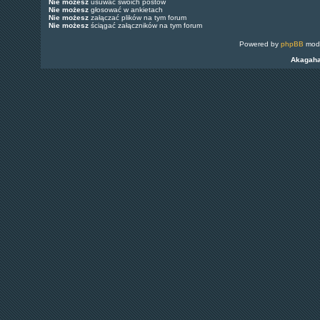
Nie możesz
usuwać swoich postów
Nie możesz
głosować w ankietach
Nie możesz
załączać plików na tym forum
Nie możesz
ściągać załączników na tym forum
Powered by
phpBB
modi
Akagah