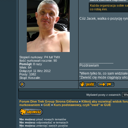
Każda organizacja sobie sa
co robią inni.
Cóż Jacek, walka o pozycję ry
Stopień nurkowy: P4 full TMX
Ilość nurkowań rocznie: 90
_________________
Pomógł:
8 razy
Pozdrawiam
Wiek: 64
------------------------------------------
Dołączył: 11 Wrz 2012
"Wiem tylko to, co sam widział
Posty: 1082
"Zwieść cię może ciągnący ulica
Skąd: Koszalin
Wyświetl posty z ostatnich:
Forum Dive Trek Group Strona Główna
»
Kliknij aby rozwinąć widok fo
nurkowaniem
»
GUE
»
Kurs podstawowy, czyli "owd" w GUE
Nie możesz
pisać nowych tematów
Nie możesz
odpowiadać w tematach
Nie możesz
zmieniać swoich postów