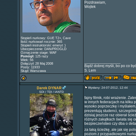
Pozdrawiam,
Wojtek
Stopień nurkowy: GUE T2+, Cave
Ilość nurkowań rocznie: 365
Stopień instruktorski: emeryt :)
Ubezpieczenie: DAN/PROGLD
Oznaczenie stage: WAF
Pomógł:
125 razy
Wiek: 56
_________________
Dołączył: 28 Maj 2008
Bądź dobrej myśli, bo po co być
Posty: 11933
S. Lem
Skąd: Warszawa
Darek DYNAR
Wysłany: 24-07-2012, 12:44
SDI / TDI / IANTD
fajny filmik, robi wrażenie. Z
w innych federacjach na kilku 
wysoko poprzeczkę i myślałem
prezentują studenci, szczególn
dzisiaj jeszcze raz obierał śc
różnych zakątkach świata się on
bezpieczeństwo czy dba o deta
za taką ścieżkę, ale jak się po
poziom z przypadkowymi nurkują