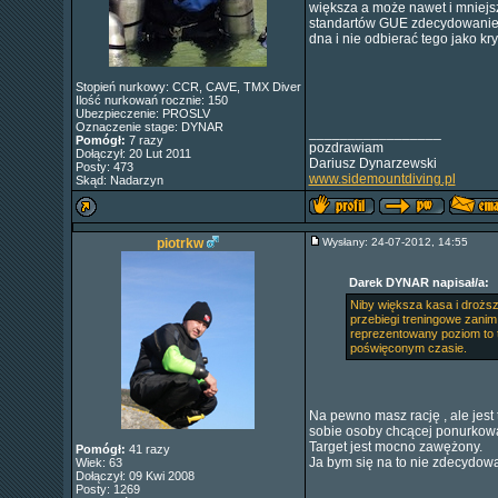
większa a może nawet i mniejs
standartów GUE zdecydowanie j
dna i nie odbierać tego jako k
Stopień nurkowy: CCR, CAVE, TMX Diver
Ilość nurkowań rocznie: 150
Ubezpieczenie: PROSLV
Oznaczenie stage: DYNAR
_________________
Pomógł:
7 razy
pozdrawiam
Dołączył: 20 Lut 2011
Dariusz Dynarzewski
Posty: 473
www.sidemountdiving.pl
Skąd: Nadarzyn
piotrkw
Wysłany: 24-07-2012, 14:55
Darek DYNAR napisał/a:
Niby większa kasa i droższe
przebiegi treningowe zanim
reprezentowany poziom to t
poświęconym czasie.
Na pewno masz rację , ale jest 
sobie osoby chcącej ponurkowa
Target jest mocno zawężony.
Pomógł:
41 razy
Ja bym się na to nie zdecydowa
Wiek: 63
Dołączył: 09 Kwi 2008
Posty: 1269