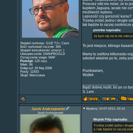
Przecież nikt nie mówi, że to je
kupiłem Jaguara, wcale nie ozn
możliwość wyboru.
Lepszość czy gorszość kursu?
Trzeba zrobić jedno i drugie sz
tak będzie to raczej osobnicze p
piotrkw napisał/a:
Ja bym się na to nie zdecy
Stopień nurkowy: GUE T2+, Cave
To jest miejsce, którego baaar
Ilość nurkowań rocznie: 365
Stopień instruktorski: emeryt :)
Ubezpieczenie: DAN/PROGLD
Mamy tu subfora kilkunastu orga
Oznaczenie stage: WAF
szkoleń właśnie po to, żeby pot
Pomógł:
125 razy
Wiek: 56
Dołączył: 28 Maj 2008
Pozdrawiam,
Posty: 11933
Wojtek
Skąd: Warszawa
_________________
Bądź dobrej myśli, bo po co być
S. Lem
Jarek Andrzejewski
Wysłany: 24-07-2012, 20:14
Jarek Andrzejewski
Wojtek Filip napisał/a:
Trzeba zrobić jedno i drug
a i tak będzie to raczej os