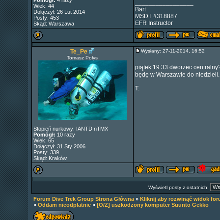
Pomógł:
4 razy
_________________
Wiek: 44
Bart
Dołączył: 26 Lut 2014
MSDT #318887
Posty: 453
EFR Instructor
Skąd: Warszawa
Te_Pe
Wysłany: 27-11-2014, 16:52
Tomasz Połys
piątek 19:33 dworzec centralny
będę w Warszawie do niedzieli.
T.
Stopień nurkowy: IANTD nTMX
Pomógł:
10 razy
Wiek: 65
Dołączył: 31 Sty 2006
Posty: 339
Skąd: Kraków
Wyświetl posty z ostatnich:
Forum Dive Trek Group Strona Główna
»
Kliknij aby rozwinąć widok fo
»
Oddam nieodpłatnie
»
[O/Z] uszkodzony komputer Suunto Gekko