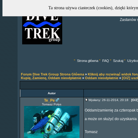
Ta strona używa ciasteczek (cookies), dzięki który
Zastanów s
"
Strona główna
"
FAQ
"
Szukaj
"
Użytko
Forum Dive Trek Group Strona Główna
»
Kliknij aby rozwinąć widok fo
Kupię, Zamienę, Oddam nieodpłatnie
»
Oddam nieodpłatnie
»
[O/Z] us
Autor
Te_Pe
Wysłany: 26-11-2014, 20:18
[O/Z
Tomasz Połys
Oddam/zamienię za czteropak b
a może on służyć do uzyskania 
Tomasz