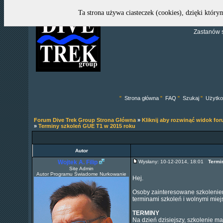
Ta strona używa ciasteczek (cookies), dzięki który
Zastanów s
"
Strona główna
"
FAQ
"
Szukaj
"
Użytko
Forum Dive Trek Group Strona Główna
»
Kliknij aby rozwinąć widok fo
»
Terminy szkoleń GUE T1 w 2015 roku
Autor
Wojtek A. Filip
Wysłany: 10-12-2014, 18:01
Termi
Site Admin
Autor Programu Świadome Nurkowanie
Hej.
Osoby zainteresowane szkolenie
terminami szkoleń i wolnymi miej
TERMINY
Na dzień dzisiejszy, szkolenie 