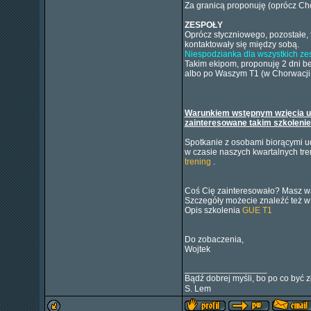
Za granicą proponuję (oprócz Cho
ZESPOŁY
Oprócz styczniowego, pozostałe, 
kontaktowały się między sobą.
Niespodzianka dla wszystkich z
Takim ekipom, proponuję 2 dni be
albo po Waszym T1 (w Chorwacji 
Warunkiem wstępnym wzięcia udz
zainteresowane takim szkolenie
Spotkanie z osobami biorącymi ud
w czasie naszych kwartalnych t
trening
.
Coś Cię zainteresowało? Masz wąt
Szczegóły możecie znaleźć też w
Opis szkolenia
GUE T1
Do zobaczenia,
Wojtek
_________________
Bądź dobrej myśli, bo po co być z
S. Lem