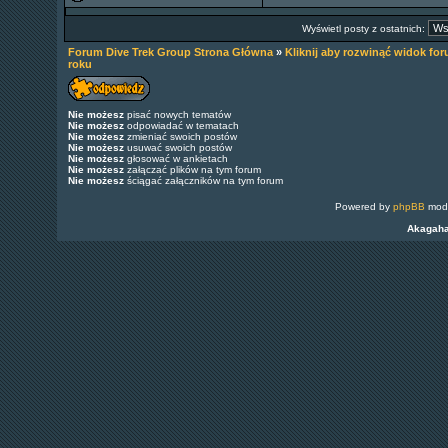
Wyświetl posty z ostatnich:
Forum Dive Trek Group Strona Główna
»
Kliknij aby rozwinąć widok fo
roku
Nie możesz
pisać nowych tematów
Nie możesz
odpowiadać w tematach
Nie możesz
zmieniać swoich postów
Nie możesz
usuwać swoich postów
Nie możesz
głosować w ankietach
Nie możesz
załączać plików na tym forum
Nie możesz
ściągać załączników na tym forum
Powered by
phpBB
modi
Akagah