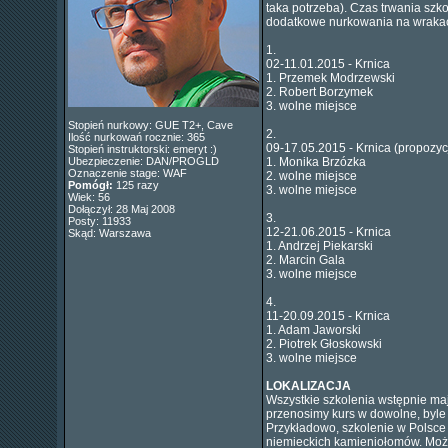
taka potrzeba). Czas trwania szk
dodatkowe nurkowania na wrakac
1.
02-11.01.2015 - Krnica
1. Przemek Modrzewski
2. Robert Borzymek
3. wolne miejsce
Stopień nurkowy: GUE T2+, Cave
2.
Ilość nurkowań rocznie: 365
09-17.05.2015 - Krnica (propozyc
Stopień instruktorski: emeryt :)
Ubezpieczenie: DAN/PROGLD
1. Monika Brzózka
Oznaczenie stage: WAF
2. wolne miejsce
Pomógł:
125 razy
3. wolne miejsce
Wiek: 56
Dołączył: 28 Maj 2008
3.
Posty: 11933
12-21.06.2015 - Krnica
Skąd: Warszawa
1. Andrzej Piekarski
2. Marcin Gala
3. wolne miejsce
4.
11-20.09.2015 - Krnica
1. Adam Jaworski
2. Piotrek Głoskowski
3. wolne miejsce
LOKALIZACJA
Wszystkie szkolenia wstępnie mają
przenosimy kurs w dowolne, byle
Przykładowo, szkolenie w Polsce 
niemieckich kamieniołomów. Możli