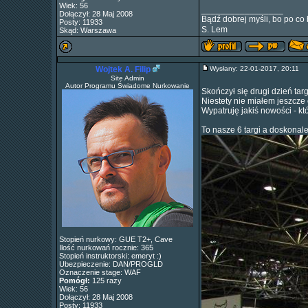
Wiek: 56
_________________
Dołączył: 28 Maj 2008
Bądź dobrej myśli, bo po co 
Posty: 11933
S. Lem
Skąd: Warszawa
Wojtek A. Filip
Wysłany: 22-01-2017, 20:11
Site Admin
Autor Programu Świadome Nurkowanie
Skończył się drugi dzień tar
Niestety nie miałem jeszcze
Wypatruję jakiś nowości - kt
To nasze 6 targi a doskonal
Stopień nurkowy: GUE T2+, Cave
Ilość nurkowań rocznie: 365
Stopień instruktorski: emeryt :)
Ubezpieczenie: DAN/PROGLD
Oznaczenie stage: WAF
Pomógł:
125 razy
Wiek: 56
Dołączył: 28 Maj 2008
Posty: 11933