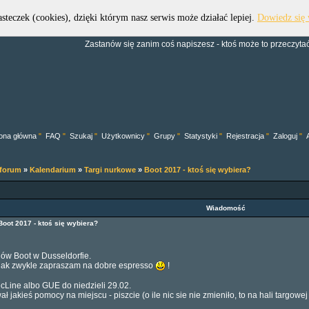
asteczek (cookies), dzięki którym nasz serwis może działać lepiej.
Dowiedz się 
Forum Dive Trek Group
Zastanów się zanim coś napiszesz - ktoś może to przeczytać.
ona główna
"
FAQ
"
Szukaj
"
Użytkownicy
"
Grupy
"
Statystyki
"
Rejestracja
"
Zaloguj
"
 forum
»
Kalendarium
»
Targi nurkowe
»
Boot 2017 - ktoś się wybiera?
Wiadomość
Boot 2017 - ktoś się wybiera?
gów Boot w Dusseldorfie.
y jak zwykle zapraszam na dobre espresso
!
cLine albo GUE do niedzieli 29.02.
ł jakieś pomocy na miejscu - piszcie (o ile nic sie nie zmieniło, to na hali targowe