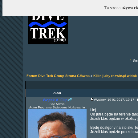
Ta strona używa ci
"
Str
Forum Dive Trek Group Strona Główna
»
Kliknij aby rozwinąć widok
Autor
Wojtek A. Filip
Wysłany: 19-01-2017, 10:17
Site Admin
Autor Programu Świadome Nurkowanie
Hej.
Od jutra będę na terenie tar
Jeżeli ktoś będzie w okolic
Będę dostępny na stoisku Te
Jeżeli ktoś będzie potrzebowa