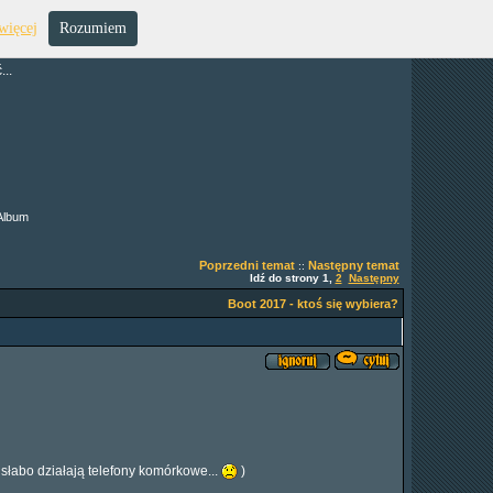
więcej
Rozumiem
..
Album
Poprzedni temat
Następny temat
::
Idź do strony
1
,
2
Następny
Boot 2017 - ktoś się wybiera?
j słabo działają telefony komórkowe...
)