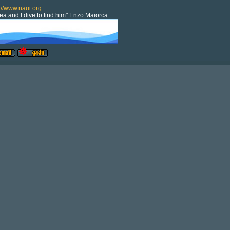
://www.naui.org
sea and I dive to find him" Enzo Maiorca