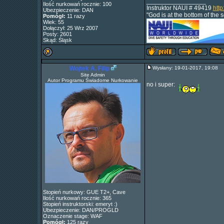
_________________
Ilość nurkowań rocznie: 100
Instruktor NAUI # 49419
http
Ubezpieczenie: DAN
"God is at the bottom of the 
Pomógł:
11 razy
Wiek: 55
Dołączył: 25 Wrz 2007
Posty: 2601
Skąd: Śląsk
Wojtek A. Filip
Wysłany: 19-01-2017, 19:08
Site Admin
Autor Programu Świadome Nurkowanie
no i super:
Stopień nurkowy: GUE T2+, Cave
Ilość nurkowań rocznie: 365
Stopień instruktorski: emeryt :)
Ubezpieczenie: DAN/PROGLD
Oznaczenie stage: WAF
Pomógł:
125 razy