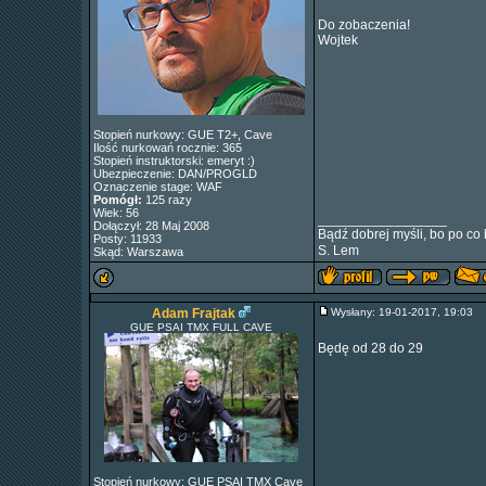
Do zobaczenia!
Wojtek
Stopień nurkowy: GUE T2+, Cave
Ilość nurkowań rocznie: 365
Stopień instruktorski: emeryt :)
Ubezpieczenie: DAN/PROGLD
Oznaczenie stage: WAF
Pomógł:
125 razy
Wiek: 56
_________________
Dołączył: 28 Maj 2008
Bądź dobrej myśli, bo po co 
Posty: 11933
S. Lem
Skąd: Warszawa
Adam Frajtak
Wysłany: 19-01-2017, 19:03
GUE PSAI TMX FULL CAVE
Będę od 28 do 29
Stopień nurkowy: GUE PSAI TMX Cave