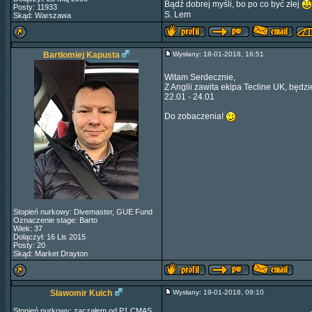
Bądź dobrej myśli, bo po co być złej
Posty: 11933
S. Lem
Skąd: Warszawa
Bartłomiej Kapusta
Wysłany: 18-01-2018, 16:51
Witam Serdecznie,
Z Anglii zawita ekipa Tecline UK, będz
22.01 - 24.01
Do zobaczenia!
Stopień nurkowy: Divemaster, GUE Fund
Oznaczenie stage: Barto
Wiek: 37
Dołączył: 16 Lis 2015
Posty: 20
Skąd: Market Drayton
Sławomir Kuich
Wysłany: 19-01-2018, 09:10
Stopień nurkowy: zacząłem od P1 CMAS