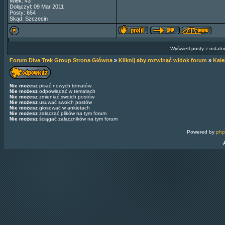
Wiek: 43
Dołączył: 09 Mar 2011
Posty: 654
Skąd: Szczecin
Wyświetl posty z ostatn
Forum Dive Trek Group Strona Główna
»
Kliknij aby rozwinąć widok forum
»
Kal
Nie możesz
pisać nowych tematów
Nie możesz
odpowiadać w tematach
Nie możesz
zmieniać swoich postów
Nie możesz
usuwać swoich postów
Nie możesz
głosować w ankietach
Nie możesz
załączać plików na tym forum
Nie możesz
ściągać załączników na tym forum
Powered by
ph