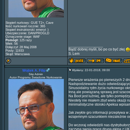
Stopień nurkowy: GUE T2+, Cave
Ilość nurkowań rocznie: 365
Stopień instruktorski: emeryt :)
Ubezpieczenie: DAN/PROGLD
Oznaczenie stage: WAF
Pomógł:
125 razy
Wiek: 56
_________________
Dołączył: 28 Maj 2008
Bądź dobrej myśli, bo po co być złej
Posty: 11933
S. Lem
Skąd: Warszawa
Wojtek A. Filip
Wysłany: 22-01-2018, 09:00
Site Admin
Autor Programu Świadome Nurkowanie
Pierwsze wrażenia po pierwszych 2 dn
Nadspodziewanie dużo odwiedzających 
Sinusoidalny rytm życia nurkowego okre
Inną ale powiązaną sprawą jest szaco
Na Boot jest luźniej, ale tylko pomięd
Niestety nie miałem zbyt wielu okazji n
minimalistyczne stoisko Apeksa wpis
Jak zwykle gro informacji przepływa w
wzajemnym szacunkiem niezależnie od 
Do wczoraj odwiedzili nas dystrybutorzy
zaczyna swoją pracę druga ekipa z UK, 