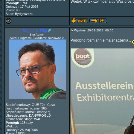
Wojtek, Witek czy można by Was prosić o
Pomógł:
1 raz
Dołączył: 17 Paź 2016
Posty: 93
Skąd: Bydgoszczu
Wojtek A. Filip
Wysłany: 20-01-2018, 00:05
Site Admin
Autor Programu Świadome Nurkowanie
Podobno rozmiar nie ma znaczenia...
Stopień nurkowy: GUE T2+, Cave
Ilość nurkowań rocznie: 365
Stopień instruktorski: emeryt :)
Ubezpieczenie: DAN/PROGLD
Oznaczenie stage: WAF
Pomógł:
125 razy
Wiek: 56
Dołączył: 28 Maj 2008
Posty: 11933