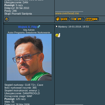
Ubezpieczenie: DAN
Pomógł:
5 razy
Dołączył: 30 Sie 2010
_________________
Posty: 246
www.overhead.me
Skąd: Poznań/ Sardynia
Wojtek A. Filip
Wysłany: 16-01-2018, 19:53
Site Admin
Autor Programu Świadome Nurkowanie
Stopień nurkowy: GUE T2+, Cave
Ilość nurkowań rocznie: 365
Stopień instruktorski: emeryt :)
Ubezpieczenie: DAN/PROGLD
Oznaczenie stage: WAF
Pomógł:
125 razy
Wiek: 56
_________________
Dołączył: 28 Maj 2008