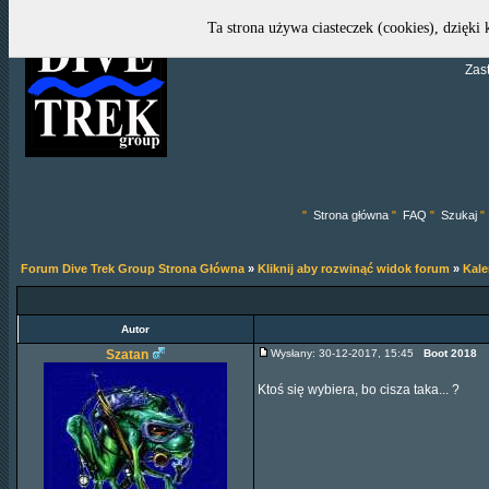
Ta strona używa ciasteczek (cookies), dzięki
Zas
"
Strona główna
"
FAQ
"
Szukaj
"
Forum Dive Trek Group Strona Główna
»
Kliknij aby rozwinąć widok forum
»
Kal
Autor
Szatan
Wysłany: 30-12-2017, 15:45
Boot 2018
Ktoś się wybiera, bo cisza taka... ?