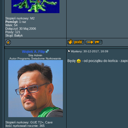
Stopień nurkowy: M2
Pomógł:
1 raz
Wiek: 54
Dołączył: 30 Maj 2006
Posty: 121
Skąd: Bałtyk
Wojtek A. Filip
Wysłany: 30-12-2017, 16:09
Site Admin
Autor Programu Świadome Nurkowanie
Będę
- od początku do końca - zap
Stopień nurkowy: GUE T2+, Cave
Ilość nurkowań rocznie: 365