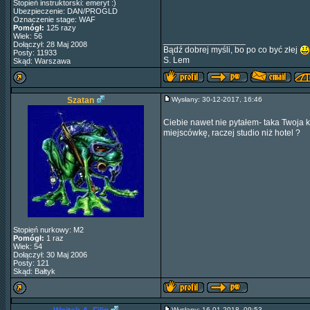
Stopień instruktorski: emeryt :)
Ubezpieczenie: DAN/PROGLD
Oznaczenie stage: WAF
Pomógł:
125 razy
Wiek: 56
_________________
Dołączył: 28 Maj 2008
Bądź dobrej myśli, bo po co być złej
Posty: 11933
S. Lem
Skąd: Warszawa
Szatan
Wysłany: 30-12-2017, 16:46
Ciebie nawet nie pytałem- taka Twoja
miejscówkę, raczej studio niż hotel ?
Stopień nurkowy: M2
Pomógł:
1 raz
Wiek: 54
Dołączył: 30 Maj 2006
Posty: 121
Skąd: Bałtyk
Wysłany: 16-01-2018, 09:53