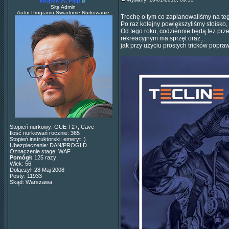
Wojtek A. Filip
Site Admin
Autor Programu Świadome Nurkowanie
Trochę o tym co zaplanowaliśmy na teg
Po raz kolejny powiększyliśmy stoisko,
Od tego roku, codziennie będą też prz
rekreacyjnym ma sprzęt oraz...
jak przy użyciu prostych tricków popr
Stopień nurkowy: GUE T2+, Cave
Ilość nurkowań rocznie: 365
Stopień instruktorski: emeryt :)
Ubezpieczenie: DAN/PROGLD
Oznaczenie stage: WAF
Pomógł:
125 razy
Wiek: 56
Dołączył: 28 Maj 2008
Posty: 11933
Skąd: Warszawa