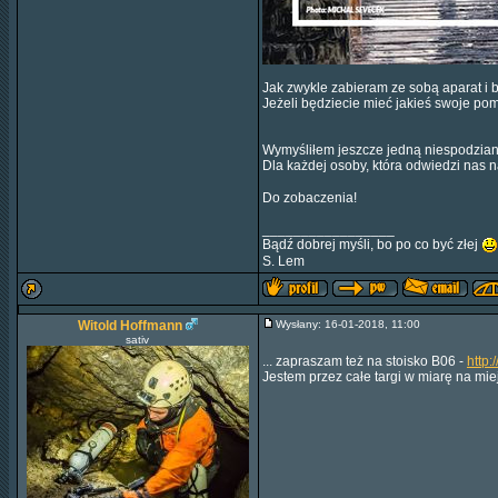
Jak zwykle zabieram ze sobą aparat i b
Jeżeli będziecie mieć jakieś swoje po
Wymyśliłem jeszcze jedną niespodzian
Dla każdej osoby, która odwiedzi nas 
Do zobaczenia!
_________________
Bądź dobrej myśli, bo po co być złej
S. Lem
Witold Hoffmann
Wysłany: 16-01-2018, 11:00
sativ
... zapraszam też na stoisko B06 -
http:
Jestem przez całe targi w miarę na mi