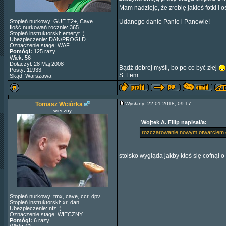
Mam nadzieję, że zrobię jakieś fotki 
Stopień nurkowy: GUE T2+, Cave
Udanego danie Panie i Panowie!
Ilość nurkowań rocznie: 365
Stopień instruktorski: emeryt :)
Ubezpieczenie: DAN/PROGLD
Oznaczenie stage: WAF
Pomógł:
125 razy
Wiek: 56
_________________
Dołączył: 28 Maj 2008
Bądź dobrej myśli, bo po co być złej
Posty: 11933
S. Lem
Skąd: Warszawa
Tomasz Wciórka
Wysłany: 22-01-2018, 09:17
wieczny
Wojtek A. Filip napisał/a:
rozczarowanie nowym otwarciem 
stoisko wygląda jakby ktoś się cofnął o 
Stopień nurkowy: tmx, cave, ccr, dpv
Stopień instruktorski: xr, dan
Ubezpieczenie: nfz ;)
Oznaczenie stage: WIECZNY
Pomógł:
6 razy