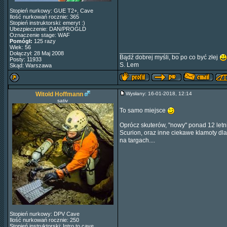
Stopień nurkowy: GUE T2+, Cave
Ilość nurkowań rocznie: 365
Stopień instruktorski: emeryt :)
Ubezpieczenie: DAN/PROGLD
Oznaczenie stage: WAF
Pomógł:
125 razy
Wiek: 56
_________________
Dołączył: 28 Maj 2008
Bądź dobrej myśli, bo po co być złej
Posty: 11933
S. Lem
Skąd: Warszawa
Witold Hoffmann
Wysłany: 16-01-2018, 12:14
sativ
To samo miejsce
Oprócz skuterów, "nowy" ponad 12 letn
Scurion, oraz inne ciekawe klamoty dl
na targach....
Stopień nurkowy: DPV Cave
Ilość nurkowań rocznie: 250
Stopień instruktorski: Intro to cave