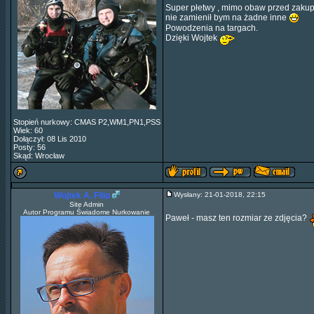
Super płetwy , mimo obaw przed zakupe
nie zamienił bym na żadne inne
Powodzenia na targach.
Dzięki Wojtek
Stopień nurkowy: CMAS P2,WM1,PN1,PSS
Wiek: 60
Dołączył: 08 Lis 2010
Posty: 56
Skąd: Wrocław
Wojtek A. Filip
Wysłany: 21-01-2018, 22:15
Site Admin
Autor Programu Świadome Nurkowanie
Paweł - masz ten rozmiar ze zdjęcia?