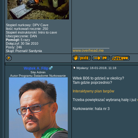
Stopień nurkowy: DPV Cave
Ilość nurkowań rocznie: 250
Stopień instruktorski: Intro to cave
Ubezpieczenie: DAN
Pomógł:
5 razy
Dołączył: 30 Sie 2010
_________________
Posty: 246
www.overhead.me
Skąd: Poznań/ Sardynia
Wojtek A. Filip
Wysłany: 16-01-2018, 11:16
Site Admin
Autor Programu Świadome Nurkowanie
Witek B06 to gdzieś w okolicy?
Tam gdzie poprzednio?
Interaktywny plan targów
Trzeba powiększać wybraną halę i już
Nurkowanie: hala nr 3