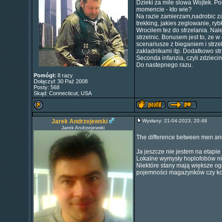
Dzieki za mile slowa Wojtek. Po
momencie - kto wie?
Na razie zamierzam,nadrobic zal
trekking, jakies zeglowanie, ryb
Wrocilem tez do strzelania. Na
strzelnic. Bonusem jest to, ze
scenariusze z bieganiem i strze
zakladnikami itp. Dodatkowo s
Seconda infanzia, czyli zdziec
Do nastepnego razu.
Pomógł:
8 razy
Dołączył: 30 Paź 2008
Posty: 568
Skąd: Connecticut, USA
Jarek Andrzejewski
Wysłany: 21-04-2023, 20:48
Jarek Andrzejewski
The difference between men and 
Ja jeszcze nie jestem na etapi
Lokalne wymysły hoplofobów nie
Niektóre stany mają większe og
pojemności magazynków czy koni