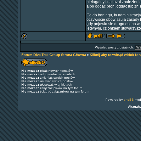
nielagalny i nakazal znalezieni
albo oddac bron, oddac lub znis
Co do treningu, to administracj
oczywiscie obowiazuja zasady be
gdy pojawia sie druga osoba wt
jedynym, czlonkiem stowarzyszen
Wyświetl posty z ostatnich:
Forum Dive Trek Group Strona Główna
»
Kliknij aby rozwinąć widok fo
Nie możesz
pisać nowych tematów
Nie możesz
odpowiadać w tematach
Nie możesz
zmieniać swoich postów
Nie możesz
usuwać swoich postów
Nie możesz
głosować w ankietach
Nie możesz
załączać plików na tym forum
Nie możesz
ściągać załączników na tym forum
Powered by
phpBB
modi
Akagah