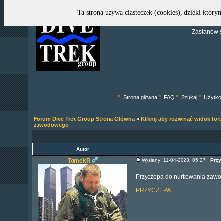
Ta strona używa ciasteczek (cookies), dzięki który
Zastanów s
"
Strona główna
"
FAQ
"
Szukaj
"
Użytko
Forum Dive Trek Group Strona Główna
»
Kliknij aby rozwinąć widok fo
zawodowego
Autor
TomekR
Wysłany: 11-04-2023, 05:27
Prz
Przyczepa do nurkowania zawod
PRZYCZEPA