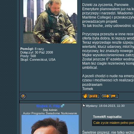
Dzieki za zyczenia, Panowie.
Emeryture planowalem juz na ko
przyczepy i narzedzi. Wiadomo 
Maritime College) i przeskoczyl
prowadzacym projekt.
To tak troche, zeby udowodnic 
Przyczepa przeszla w inne rece,
oferta byla dobra, to lepszy wrob
Teraz wyprzedaje reszte szpeju.
wiertarki, klucz udarowy, mlot h
Pomógł:
8 razy
nozycowy, tez znalazly nowego 
Dołączył: 30 Paź 2008
Myjke wysokocisnieniowa zatrzy
Posty: 568
Zostal jeszcze 6" ezektor wodn
Skąd: Connecticut, USA
Mam tez ciagle rezerwowy kompr
umbilical.
A jezeli chodzi o nude na emery
czasu i mozliwosci ich realizacj
pozdrawiam
Tomek
Wojtek A. Filip
Wysłany: 16-04-2023, 11:30
Site Admin
Autor Programu Świadome Nurkowanie
TomekR napisał/a:
Cale zycie mialem pelno po
Świetnie piszesz, nie tylko wch