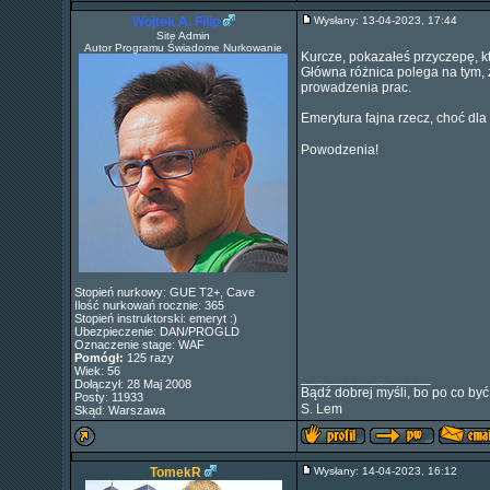
Wojtek A. Filip
Wysłany: 13-04-2023, 17:44
Site Admin
Autor Programu Świadome Nurkowanie
Kurcze, pokazałeś przyczepę, k
Główna różnica polega na tym, 
prowadzenia prac.
Emerytura fajna rzecz, choć dla
Powodzenia!
Stopień nurkowy: GUE T2+, Cave
Ilość nurkowań rocznie: 365
Stopień instruktorski: emeryt :)
Ubezpieczenie: DAN/PROGLD
Oznaczenie stage: WAF
Pomógł:
125 razy
Wiek: 56
_________________
Dołączył: 28 Maj 2008
Bądź dobrej myśli, bo po co być
Posty: 11933
S. Lem
Skąd: Warszawa
TomekR
Wysłany: 14-04-2023, 16:12