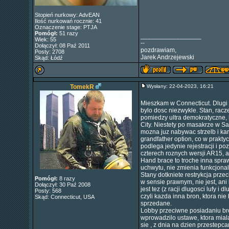
Stopień nurkowy: AdvEAN
Ilość nurkowań rocznie: 41
Oznaczenie stage: PTJA
Pomógł:
51 razy
_________________
Wiek: 55
--
Dołączył: 08 Paź 2011
pozdrawiam,
Posty: 2708
Jarek Andrzejewski
Skąd: Łódź
TomekR
Wysłany: 22-04-2023, 16:21
Mieszkam w Connecticut. Dlugi c
bylo dosc niezwykle. Stan, racz
pomiedzy ultra demokratyczne, 
City. Niestety po masakrze w S
mozna juz nabywac strzelb i kar
grandfather option, co w prakt
podlega jedynie rejestracji i p
czterech roznych wersji AR15, an
Hand brace to troche inna sprawa
uchwytu, nie zmienia funkcjonal
Stany dotkniete restrykcja prz
Pomógł:
8 razy
w sensie prawnym, nie jest, ani 
Dołączył: 30 Paź 2008
jest tez (z racji dlugosci lufy 
Posty: 568
czyli kazda inna bron, ktora nie
Skąd: Connecticut, USA
sprzedane.
Lobby przeciwne posiadaniu bro
wprowadzilo ustawe, ktora miala
sie , z dnia na dzien przestepc