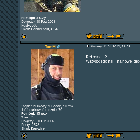
Pomógł:
8 razy
Dołączył: 30 Paź 2008
Posty: 568
Skąd: Connecticut, USA
TomM
Wysłany: 11-04-2023, 18:08
Retirement?
Wszystkiego naj... na nowej dro
Stopień nurkowy: full cave, full tmx
Ilość nurkowań rocznie: 70
Pomógł:
35 razy
Wiek: 63
Dołączył: 10 Lut 2006
Posty: 2578
Skąd: Katowice