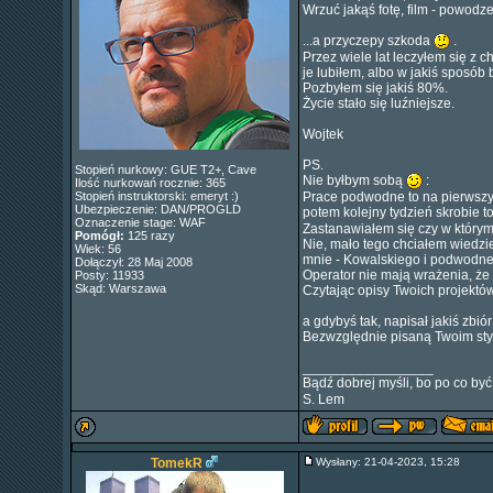
Wrzuć jakąś fotę, film - powodze
...a przyczepy szkoda
.
Przez wiele lat leczyłem się z 
je lubiłem, albo w jakiś sposób
Pozbyłem się jakiś 80%.
Życie stało się luźniejsze.
Wojtek
PS.
Stopień nurkowy: GUE T2+, Cave
Nie byłbym sobą
:
Ilość nurkowań rocznie: 365
Stopień instruktorski: emeryt :)
Prace podwodne to na pierwszy r
Ubezpieczenie: DAN/PROGLD
potem kolejny tydzień skrobie t
Oznaczenie stage: WAF
Zastanawiałem się czy w którym
Pomógł:
125 razy
Nie, mało tego chciałem wiedzieć
Wiek: 56
mnie - Kowalskiego i podwodneg
Dołączył: 28 Maj 2008
Operator nie mają wrażenia, że 
Posty: 11933
Skąd: Warszawa
Czytając opisy Twoich projektów
a gdybyś tak, napisał jakiś zb
Bezwzględnie pisaną Twoim sty
_________________
Bądź dobrej myśli, bo po co być
S. Lem
TomekR
Wysłany: 21-04-2023, 15:28