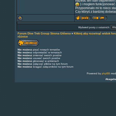
nazwać ten stan otępieniem a
) i mogłem funkcjonować 
Przypominało mi to nieco sta
Czy któryś z bardziej dośw
Wyświetl posty z ostatnich:
Forum Dive Trek Group Strona Główna
»
Kliknij aby rozwinąć widok fo
różnice
Nie możesz
pisać nowych tematów
Nie możesz
odpowiadać w tematach
Nie możesz
zmieniać swoich postów
Nie możesz
usuwać swoich postów
Nie możesz
głosować w ankietach
Nie możesz
załączać plików na tym forum
Nie możesz
ściągać załączników na tym forum
Powered by
phpBB
modi
Akagah