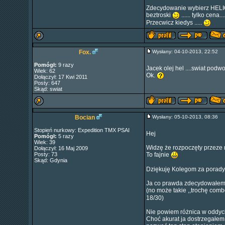
Zdecydowanie wybierz HELIOX.
beztroski
...... tylko cena...
Przecwicz kiedys .....
Fox.
Wysłany: 04-10-2013, 22:52
Pomógł:
9 razy
Jacek olej hel ....swiat podwo
Wiek: 62
Ok.
Dołączył: 17 Kwi 2011
Posty: 647
Skąd: swiat
Bocian
Wysłany: 05-10-2013, 08:36
Stopień nurkowy: Expedition TMX PSAI
Hej
Pomógł:
5 razy
Wiek: 39
Widzę że rozpoczęty przeze m
Dołączył: 16 Maj 2009
Posty: 73
To fajnie
Skąd: Gdynia
Dziękuję Kolegom za porady
Ja co prawda zdecydowałem 
(no może takie ,,trochę comb
18/30)
Nie powiem różnica w oddycha
Choć akurat ja dostrzegałem