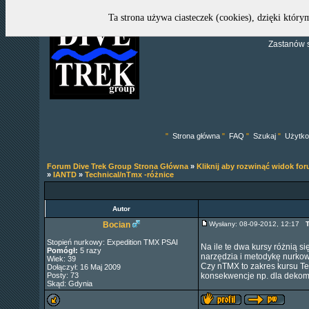
Ta strona używa ciasteczek (cookies), dzięki który
Zastanów s
"
Strona główna
"
FAQ
"
Szukaj
"
Użytko
Forum Dive Trek Group Strona Główna
»
Kliknij aby rozwinąć widok fo
»
IANTD
»
Technical/nTmx -różnice
Autor
Bocian
Wysłany: 08-09-2012, 12:17
T
Stopień nurkowy: Expedition TMX PSAI
Na ile te dwa kursy różnią s
Pomógł:
5 razy
narzędzia i metodykę nurkowan
Wiek: 39
Czy nTMX to zakres kursu Te
Dołączył: 16 Maj 2009
Posty: 73
konsekwencje np. dla dekom
Skąd: Gdynia