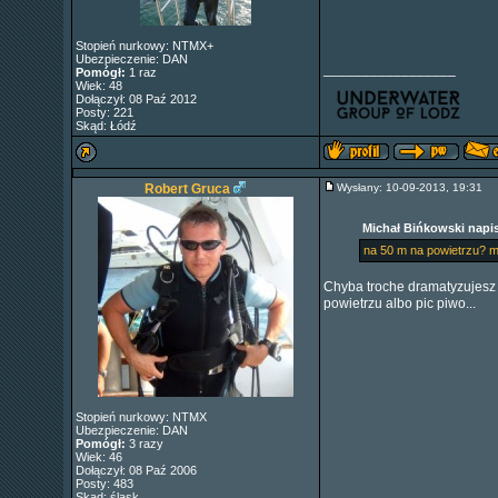
Stopień nurkowy: NTMX+
Ubezpieczenie: DAN
_________________
Pomógł:
1 raz
Wiek: 48
Dołączył: 08 Paź 2012
Posty: 221
Skąd: Łódź
Robert Gruca
Wysłany: 10-09-2013, 19:31
Michał Bińkowski napis
na 50 m na powietrzu? mo
Chyba troche dramatyzujes
powietrzu albo pic piwo...
Stopień nurkowy: NTMX
Ubezpieczenie: DAN
Pomógł:
3 razy
Wiek: 46
Dołączył: 08 Paź 2006
Posty: 483
Skąd: śląsk