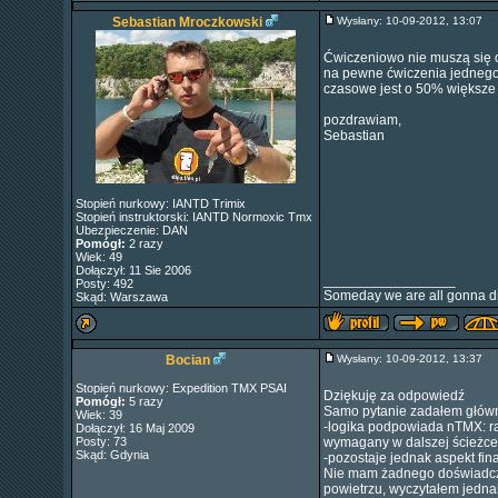
Sebastian Mroczkowski
Wysłany: 10-09-2012, 13:07
Ćwiczeniowo nie muszą się od
na pewne ćwiczenia jednego
czasowe jest o 50% większe 
pozdrawiam,
Sebastian
Stopień nurkowy: IANTD Trimix
Stopień instruktorski: IANTD Normoxic Tmx
Ubezpieczenie: DAN
Pomógł:
2 razy
Wiek: 49
Dołączył: 11 Sie 2006
_________________
Posty: 492
Someday we are all gonna di
Skąd: Warszawa
Bocian
Wysłany: 10-09-2012, 13:37
Stopień nurkowy: Expedition TMX PSAI
Dziękuję za odpowiedź
Pomógł:
5 razy
Samo pytanie zadałem główni
Wiek: 39
-logika podpowiada nTMX: raz
Dołączył: 16 Maj 2009
Posty: 73
wymagany w dalszej ścieżce
Skąd: Gdynia
-pozostaje jednak aspekt fi
Nie mam żadnego doświadczen
powietrzu, wyczytałem jedna