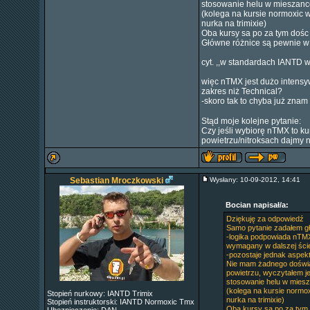
stosowanie helu w mieszance
(kolega na kursie normoxic 
nurka na trimixie)
Oba kursy sa po za tym dośc
Główne różnice są pewnie w 
cyt. ,,w standardach IANTD 
więc nTMX jest dużo intensyw
zakres niż Technical?
-skoro tak to chyba już zna
Stąd moje kolejne pytanie:
Czy jeśli wybiorę nTMX to k
powietrzu/nitroksach dajmy 
Sebastian Mroczkowski
Wysłany: 10-09-2012, 14:41
Bocian napisał/a:
Dziękuję za odpowiedź
Samo pytanie zadałem głó
-logika podpowiada nTMX:
wymagany w dalszej ści
-pozostaje jednak aspek
Nie mam żadnego doświad
powietrzu, wyczytałem j
stosowanie helu w miesz
(kolega na kursie normo
Stopień nurkowy: IANTD Trimix
nurka na trimixie)
Stopień instruktorski: IANTD Normoxic Tmx
Oba kursy sa po za tym 