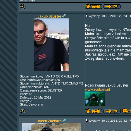
Jakub Szuster
Wysłany: 10-09-2013, 22:23
T
Hej....
Zdecydowanie wybierz NTmx.
Moim skromnym zdaniem nurk
Oczywiście nie mówię tu o w
głebokości.
Mam za sobą głębokie nurkow
nurkowego ,ale nie mam zami
Jak raz spróbujesz TMX nie b
Życzę słusznego wyboru.
Stopień nurkowy: IANTD CCR FULL TMX
Ilość nurkowań rocznie: 130
_________________
Stopień instruktorski: IANTD TMX,CMAS M2
Pozdrawiam Jakub Szuster
Ubezpieczenie: DAN
www.scubani.pl
Oznaczenie stage: SZUSTER
Wiek: 43
Dołączył: 16 Maj 2012
Posty: 26
Skąd: Jaworzno
Jacek Zachara
Wysłany: 30-09-2013, 22:32
R