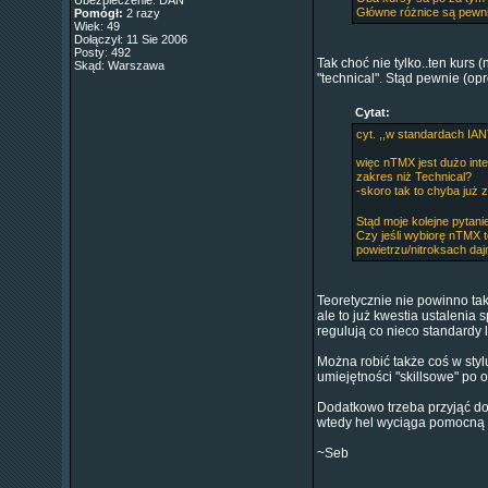
Ubezpieczenie: DAN
Główne różnice są pewni
Pomógł:
2 razy
Wiek: 49
Dołączył: 11 Sie 2006
Posty: 492
Tak choć nie tylko..ten kurs 
Skąd: Warszawa
"technical". Stąd pewnie (op
Cytat:
cyt. ,,w standardach I
więc nTMX jest dużo inte
zakres niż Technical?
-skoro tak to chyba już
Stąd moje kolejne pytani
Czy jeśli wybiorę nTMX 
powietrzu/nitroksach da
Teoretycznie nie powinno ta
ale to już kwestia ustalenia
regulują co nieco standardy
Można robić także coś w sty
umiejętności "skillsowe" po 
Dodatkowo trzeba przyjąć do 
wtedy hel wyciąga pomocną 
~Seb
_________________