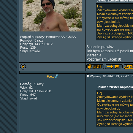
Jakub Szuster napisał/
Hej....
Zdecydowanie wybierz N
Moim skromnym zdaniem 
Oczywiście nie mówię tu
w/w głebokości.
Mam za sobą głębokie nur
nurkowego ,ale nie mam 
Jak raz spróbujesz TMX n
Stopień nurkowy: instruktor SSI/CMAS
Życzę słusznego wyboru
Pomógł:
5 razy
Dołączył: 14 Gru 2012
Słusznie prawisz.
Posty: 139
Jak bym zarabiał z 5 patoli 
Skąd: Kraków
Marzenie
Pozdrawiam Jacek 8)
Fox.
Wysłany: 04-10-2013, 22:47
R
Pomógł:
9 razy
Jakub Szuster napisał/
Wiek: 62
Dołączył: 17 Kwi 2011
Hej....
Posty: 647
Zdecydowanie wybierz N
Skąd: swiat
Moim skromnym zdaniem 
Oczywiście nie mówię tu
w/w głebokości.
Mam za sobą głębokie nur
nurkowego ,ale nie mam 
Jak raz spróbujesz TMX n
Życzę słusznego wyboru