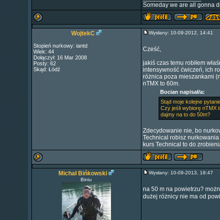
Someday we are all gonna di
WojtekC
Wysłany: 10-09-2012, 14:41
Stopień nurkowy: iantd
Cześć,
Wiek: 44
Dołączył: 16 Mar 2008
jakiś czas temu robiłem wła
Posty: 62
Skąd: Łódź
intensywność ćwiczeń, ich ro
różnica poza mieszankami (n
nTMX to 60m.
Bocian napisał/a:
Stąd moje kolejne pytani
Czy jeśli wybiorę nTMX 
dajmy na to do 50m?
Zdecydowanie nie, bo nurko
Technical robisz nurkowania 
kurs Technical to do zrobie
Michał Bińkowski
Wysłany: 10-09-2013, 18:47
Biniu
na 50 m na powietrzu? można
dużej różnicy nie ma od powi