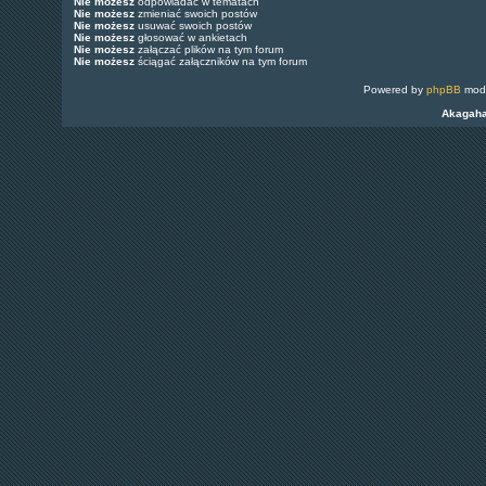
Nie możesz
odpowiadać w tematach
Nie możesz
zmieniać swoich postów
Nie możesz
usuwać swoich postów
Nie możesz
głosować w ankietach
Nie możesz
załączać plików na tym forum
Nie możesz
ściągać załączników na tym forum
Powered by
phpBB
modi
Akagah