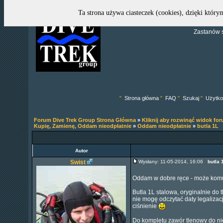
Ta strona używa ciasteczek (cookies), dzięki który
Zastanów s
"
Strona główna
"
FAQ
"
Szukaj
"
Użytko
Forum Dive Trek Group Strona Główna
»
Kliknij aby rozwinąć widok fo
Kupię, Zamienę, Oddam nieodpłatnie
»
Oddam nieodpłatnie
»
butla 1L
Autor
Swist
Wysłany: 11-05-2014, 16:06
butla 
Oddam w dobre ręce - może komu
Butla 1L stalowa, oryginalnie d
nie mogę odczytać daty legalizacj
ciśnienie
Do kompletu zawór tlenowy do nie