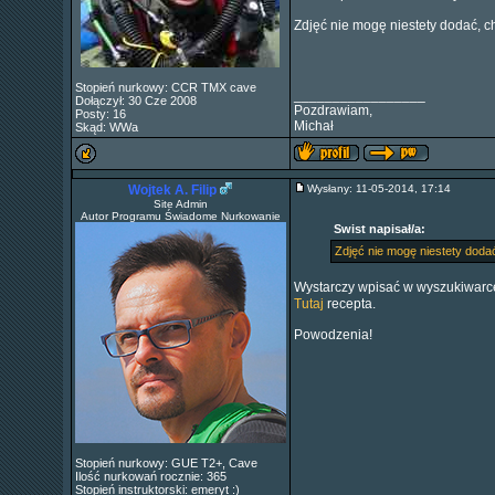
Zdjęć nie mogę niestety dodać, c
Stopień nurkowy: CCR TMX cave
_________________
Dołączył: 30 Cze 2008
Pozdrawiam,
Posty: 16
Michał
Skąd: WWa
Wojtek A. Filip
Wysłany: 11-05-2014, 17:14
Site Admin
Autor Programu Świadome Nurkowanie
Swist napisał/a:
Zdjęć nie mogę niestety doda
Wystarczy wpisać w wyszukiwarce
Tutaj
recepta.
Powodzenia!
Stopień nurkowy: GUE T2+, Cave
Ilość nurkowań rocznie: 365
Stopień instruktorski: emeryt :)