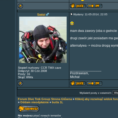
Swist
Wysłany: 11-05-2014, 22:05
mam dwa zawory (oba o gwincie st
drugi zawór jaki posiadam ma gwi
alternatywa -> można drogą wymia
Stopień nurkowy: CCR TMX cave
_________________
Dołączył: 30 Cze 2008
Pozdrawiam,
Posty: 16
Michał
Skąd: WWa
Wyświetl posty z ostatnich:
Forum Dive Trek Group Strona Główna
»
Kliknij aby rozwinąć widok fo
»
Oddam nieodpłatnie
»
butla 1L
Nie możesz
pisać nowych tematów