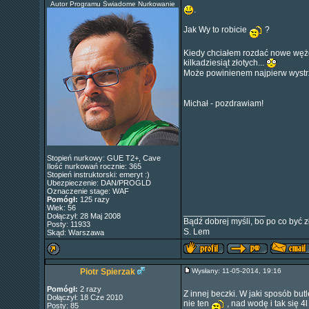
Autor Programu Świadome Nurkowanie
.
Jak Wy to robicie
?
Kiedy chciałem rozdać nowe węże 
kilkadziesiąt złotych...
Może powinienem najpierw wystrzel
Michał - pozdrawiam!
Stopień nurkowy: GUE T2+, Cave
Ilość nurkowań rocznie: 365
Stopień instruktorski: emeryt :)
Ubezpieczenie: DAN/PROGLD
Oznaczenie stage: WAF
Pomógł:
125 razy
Wiek: 56
_________________
Dołączył: 28 Maj 2008
Bądź dobrej myśli, bo po co być z
Posty: 11933
S. Lem
Skąd: Warszawa
Piotr Spierzak
Wysłany: 11-05-2014, 19:16
Pomógł:
2 razy
Z innej beczki. W jaki sposób bu
Dołączył: 18 Cze 2010
nie ten
, nad wodę i tak się 4l
Posty: 85