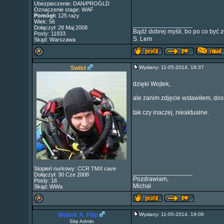
Ubezpieczenie: DAN/PROGLD
Oznaczenie stage: WAF
Pomógł:
125 razy
Wiek: 56
_________________
Dołączył: 28 Maj 2008
Bądź dobrej myśli, bo po co być z
Posty: 11933
S. Lem
Skąd: Warszawa
Swist
Wysłany: 11-05-2014, 18:37
dzięki Wojtek,
ale zanim zdjęcie wstawiłem, do
tak czy inaczej, nieaktualne.
Stopień nurkowy: CCR TMX cave
_________________
Dołączył: 30 Cze 2008
Pozdrawiam,
Posty: 16
Michał
Skąd: WWa
Wojtek A. Filip
Wysłany: 11-05-2014, 19:06
Site Admin