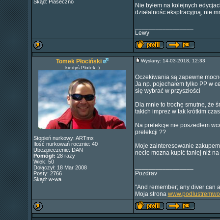
Skąd: Piaseczno
Nie byłem na kolejnych edycjac
działalnośc eksplracyjną, nie m
_________________
Lewy
Tomek Płociński
Wysłany: 14-03-2018, 12:33
kiedyś Plotek :)
Oczekiwania są zapewne mocn
Ja np. pojechałem tylko PP w c
się wybrać w przyszłości
Dla mnie to trochę smutne, że ś
takich imprez w tak krótkim czas
Na prelekcje nie poszedłem wca
prelekcji ??
Stopień nurkowy: ARTmx
Ilość nurkowań rocznie: 40
Moje zainteresowanie zakupem sp
Ubezpieczenie: DAN
necie mozna kupić taniej niż na
Pomógł:
28 razy
Wiek: 50
_________________
Dołączył: 18 Mar 2008
Pozdrav
Posty: 2766
Skąd: w-wa
"And remember; any diver can ab
Moja strona
www.podlustremwod