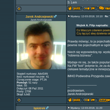
S. Lem
Jarek Andrzejewski
Wysłany: 12-03-2018, 10:10
Re: 
Jarek Andrzejewski
Wojtek A. Filip napisał/a:
Co Waszym zdaniem powinny
Czy łączyć ideę dzielenia s
Prawdę mówiąc, to ja pojechał
pewnie nie pojechałbym w ogóle,
Niech się wypowiedzą np. wystaw
"robienia biznesu".
Wydaje mi się, że także popul
Na FW "boli" jedynie to, że za 
ciekawe tematyczne w mniejszy
Stopień nurkowy: AdvEAN
IMHO Podwodna Przygoda zawiera
Ilość nurkowań rocznie: 41
Oznaczenie stage: PTJA
Pomógł:
51 razy
_________________
Wiek: 55
--
Dołączył: 08 Paź 2011
pozdrawiam,
Posty: 2708
Jarek Andrzejewski
Skąd: Łódź
bpiotrek
Wysłany: 12-03-2018, 11:20