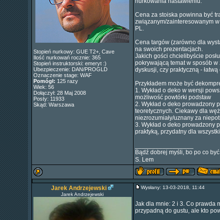
nurkowania nastawieniu.
Cena za stoiska powinna być t
związanym/zainteresowanym w 
PL.
Cena targów (zarówno dla wystaw
na swoich prezentacjach.
Stopień nurkowy: GUE T2+, Cave
Jakich gości chcielibyście posł
Ilość nurkowań rocznie: 365
pokrywającą temat w sposób w 
Stopień instruktorski: emeryt :)
Ubezpieczenie: DAN/PROGLD
dyskusji, czy praktyczną - łatwą
Oznaczenie stage: WAF
Pomógł:
125 razy
Przykładem może być dekompre
Wiek: 56
1. Wykład o deko w wersji pows
Dołączył: 28 Maj 2008
możliwość powtórki podstaw
Posty: 11933
2. Wykład o deko prowadzony pr
Skąd: Warszawa
teoretycznych. Ciekawy dla wę
niezrozumiały/uznany za niepot
3. Wykład o deko prowadzony prz
praktyką, przydatny dla wszyst
_________________
Bądź dobrej myśli, bo po co być
S. Lem
Jarek Andrzejewski
Wysłany: 13-03-2018, 11:44
Jarek Andrzejewski
Jak dla mnie: 2 i 3. Co prawda
przypadną do gustu, ale kto po