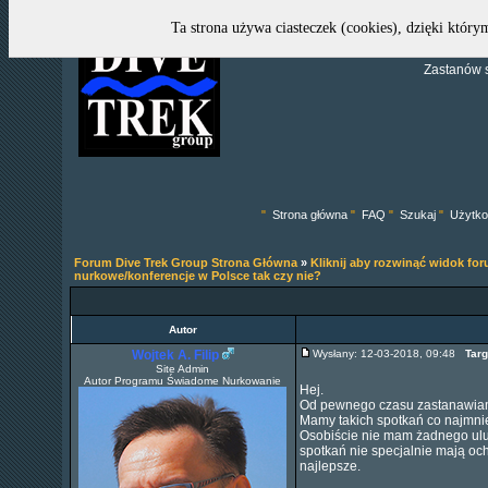
Ta strona używa ciasteczek (cookies), dzięki który
Zastanów s
"
Strona główna
"
FAQ
"
Szukaj
"
Użytko
Forum Dive Trek Group Strona Główna
»
Kliknij aby rozwinąć widok fo
nurkowe/konferencje w Polsce tak czy nie?
Autor
Wojtek A. Filip
Wysłany: 12-03-2018, 09:48
Targ
Site Admin
Autor Programu Świadome Nurkowanie
Hej.
Od pewnego czasu zastanawiam 
Mamy takich spotkań co najmniej
Osobiście nie mam żadnego ulu
spotkań nie specjalnie mają o
najlepsze.