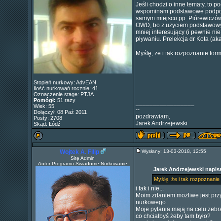
Jeśli chodzi o inne tematy, to 
wspominam podstawowe podpowie
samym miejscu pp. Piórewiczów 
OWD, bo z użyciem podstawowych
mniej interesujący (i pewnie ni
pływaniu. Prelekcja dr Kota (ak
Myślę, że i tak rozpoznanie for
Stopień nurkowy: AdvEAN
Ilość nurkowań rocznie: 41
Oznaczenie stage: PTJA
Pomógł:
51 razy
_________________
Wiek: 55
--
Dołączył: 08 Paź 2011
pozdrawiam,
Posty: 2708
Jarek Andrzejewski
Skąd: Łódź
Wojtek A. Filip
Wysłany: 13-03-2018, 12:55
Site Admin
Autor Programu Świadome Nurkowanie
Jarek Andrzejewski napisa
Myślę, że i tak rozpoznanie
i tak i nie...
Moim zdaniem możliwe jest przyg
nurkowego.
Moje pytania mają na celu zebra
co chciałbyś żeby tam było?