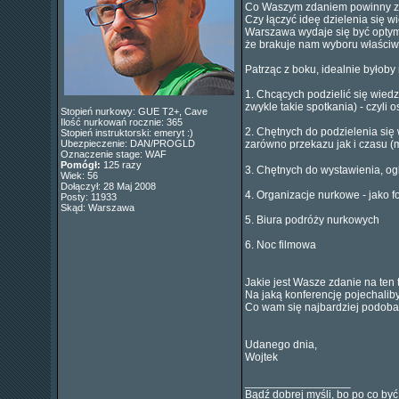
Co Waszym zdaniem powinny zaw
Czy łączyć ideę dzielenia się 
Warszawa wydaje się być optym
że brakuje nam wyboru właściw
Patrząc z boku, idealnie byłob
1. Chcących podzielić się wiedzą
zwykle takie spotkania) - czyli
Stopień nurkowy: GUE T2+, Cave
Ilość nurkowań rocznie: 365
2. Chętnych do podzielenia się 
Stopień instruktorski: emeryt :)
Ubezpieczenie: DAN/PROGLD
zarówno przekazu jak i czasu (
Oznaczenie stage: WAF
Pomógł:
125 razy
3. Chętnych do wystawienia, og
Wiek: 56
Dołączył: 28 Maj 2008
4. Organizacje nurkowe - jako
Posty: 11933
Skąd: Warszawa
5. Biura podróży nurkowych
6. Noc filmowa
Jakie jest Wasze zdanie na ten
Na jaką konferencję pojechaliby
Co wam się najbardziej podoba
Udanego dnia,
Wojtek
_________________
Bądź dobrej myśli, bo po co być