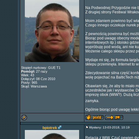
Na Podwodnej Przygodzie nie był
Z drugiej strony Festiwal Wrak
Moim zdaniem powinno być właś
Czego innego oczekuje nurek p
Z pewnością powinna być możl
Biorąc pod uwagę obecny mode
internetowych itp.) stoisko gdzi
wypróbuję pod wodą, ani nie ku
Wożenie całego sklepu przez pół 
Wydaje mi się, że formuła targów
sklepu przeminęła. Internet to w
Stopień nurkowy: GUE T1
Pomógł:
27 razy
Zdecydowanie silna część konfe
Wiek: 43
wolę pojechać na BalticTech niż
Dołączył: 08 Cze 2010
Posty: 965
Obawiam się, że aby to miało 
Skąd: Warszawa
uczestników jak i wystawców. D
imprezę obok (WiW?). Dużą licz
zamyka.
Ogólnie biorąc pod uwagę lekki 
bpiotrek
Wysłany: 13-03-2018, 10:19
Relacja z WiW. Czuć pewien dy