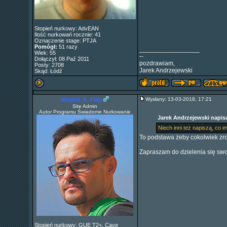
Stopień nurkowy: AdvEAN
Ilość nurkowań rocznie: 41
Oznaczenie stage: PTJA
Pomógł:
51 razy
_________________
Wiek: 55
--
Dołączył: 08 Paź 2011
pozdrawiam,
Posty: 2708
Jarek Andrzejewski
Skąd: Łódź
Wojtek A. Filip
Wysłany: 13-03-2018, 17:21
Site Admin
Autor Programu Świadome Nurkowanie
Jarek Andrzejewski napisa
Niech inni też napiszą, co i
To podstawa żeby cokolwiek zr
Zapraszam do dzielenia się swo
Stopień nurkowy: GUE T2+, Cave