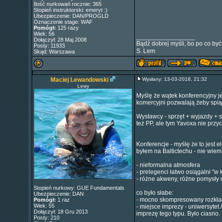
Ilość nurkowań rocznie: 365
Stopień instruktorski: emeryt :)
Ubezpieczenie: DAN/PROGLD
Oznaczenie stage: WAF
Pomógł:
125 razy
Wiek: 56
_________________
Dołączył: 28 Maj 2008
Bądź dobrej myśli, bo po co być
Posty: 11933
S. Lem
Skąd: Warszawa
Maciej Lewandowski
Wysłany: 13-03-2018, 21:32
Lewy
Myślę że wątek konferencyjny j
komercyjni pozwalają żeby spią
Wystawcy - sprzęt + wyjazdy + sz
też PP, ale tym Yavoxa nie przy
Konferencje - myślę że to jest e
byłem na Baltictechu - nie wiem
- nieformalna atmosfera
- prelegenci łatwo osiągalni "w
- różne akweny, różne pomysły
Stopień nurkowy: GUE Fundamentals
co było słabe:
Ubezpieczenie: DAN
- mocno skompresowany rozkład 
Pomógł:
1 raz
Wiek: 55
- miejsce imprezy - uniwersytet 
Dołączył: 18 Gru 2013
imprezę tego typu. Było ciasno.
Posty: 210