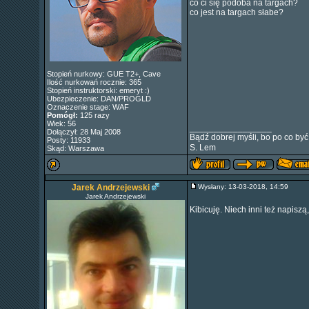
co ci się podoba na targach?
co jest na targach słabe?
Stopień nurkowy: GUE T2+, Cave
Ilość nurkowań rocznie: 365
Stopień instruktorski: emeryt :)
Ubezpieczenie: DAN/PROGLD
Oznaczenie stage: WAF
Pomógł:
125 razy
Wiek: 56
_________________
Dołączył: 28 Maj 2008
Bądź dobrej myśli, bo po co być
Posty: 11933
S. Lem
Skąd: Warszawa
Jarek Andrzejewski
Wysłany: 13-03-2018, 14:59
Jarek Andrzejewski
Kibicuję. Niech inni też napiszą