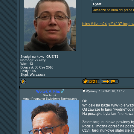
Cytat:
Jeszcze na kilka dni przed 
https://divers24.pl/34137-targi-
Stopień nurkowy: GUE T1
Pomógł:
27 razy
Wiek: 43
Dołączył: 08 Cze 2010
Posty: 965
Skąd: Warszawa
Wojtek A. Filip
Wysłany: 13-03-2018, 11:17
Site Admin
Autor Programu Świadome Nurkowanie
Ok.
Wnioski na bazie WiW (pierwszy
Od zawsze to targi "wodne" co 
Na początku była tam "nurkowa al
Zatem targi nurkowe powinny by
Podział, można oprzeć na poszc
Czyli, targi nurkowe słabo się 