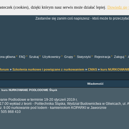
asteczek (cookies), dzięki którym nasz serwis może działać lepiej.
Dowiedz się 
Forum Dive Trek Group
Zastanów się zanim coś napiszesz - ktoś może to przeczytać.
ona główna
"
FAQ
"
Szukaj
"
Użytkownicy
"
Grupy
"
Statystyki
"
Rejestracja
"
Zaloguj
"
 forum
»
Szkolenia nurkowe i powiązane z nurkowaniem
»
CMAS
»
kurs NURKOWANI
Wiadomość
2
kurs NURKOWANIE PODLODOWE Śląsk
nie Podlodowe w terminie 19-20 styczeń 2019 r,
 17.00 wykład z teorii - Politechnika Śląska, Wydział Budownictwa w Gliwicach, 
dz. 9.00 nurkowanie pod lodem - kamieniołom KOPARKI w Jaworznie
- 505 868 410