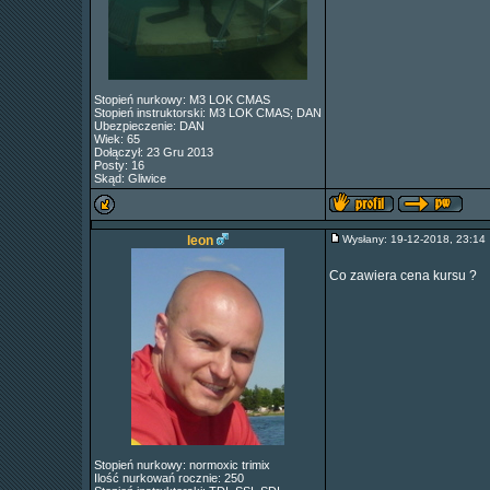
Stopień nurkowy: M3 LOK CMAS
Stopień instruktorski: M3 LOK CMAS; DAN
Ubezpieczenie: DAN
Wiek: 65
Dołączył: 23 Gru 2013
Posty: 16
Skąd: Gliwice
leon
Wysłany: 19-12-2018, 23:1
Co zawiera cena kursu ?
Stopień nurkowy: normoxic trimix
Ilość nurkowań rocznie: 250