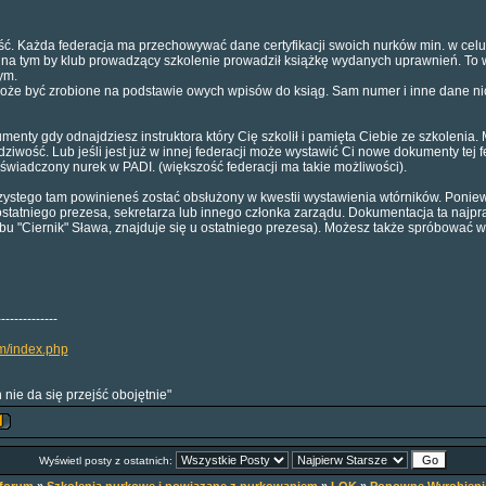
ość. Każda federacja ma przechowywać dane certyfikacji swoich nurków min. w ce
 na tym by klub prowadzący szkolenie prowadził książkę wydanych uprawnień. To
ym.
 być zrobione na podstawie owych wpisów do ksiąg. Sam numer i inne dane nic C
enty gdy odnajdziesz instruktora który Cię szkolił i pamięta Ciebie ze szkoleni
iwość. Lub jeśli jest już w innej federacji może wystawić Ci nowe dokumenty tej f
iadczony nurek w PADI. (większość federacji ma takie możliwości).
ystego tam powinieneś zostać obsłużony w kwestii wystawienia wtórników. Poniewa
ostatniego prezesa, sekretarza lub innego członka zarządu. Dokumentacja ta najp
ubu "Ciernik" Sława, znajduje się u ostatniego prezesa). Możesz także spróbować
--------------
um/index.php
 nie da się przejść obojętnie"
Wyświetl posty z ostatnich: