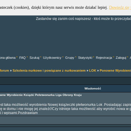
asteczek (cookies), dzięki którym nasz serwis może działać lepiej.
Dowiedz się 
Forum Dive Trek Group
Zastanów się zanim coś napiszesz - ktoś może to przeczytać.
ona główna
"
FAQ
"
Szukaj
"
Użytkownicy
"
Grupy
"
Statystyki
"
Rejestracja
"
Zaloguj
"
 forum
»
Szkolenia nurkowe i powiązane z nurkowaniem
»
LOK
»
Ponowne Wyrobienie
Wiadomość
wne Wyrobienie Ksiązki Pełetwonurka Liga Obrony Kraju
st taka możliwość wyrobienia Nowej książeczki płetwonurka Lok .Posiadając zapisa
rę w domu i nie mogę jej znaleźć!Czy istnieje taka możliwość aby wyrobić nowa w
i i wpisami.Pozdrawiam