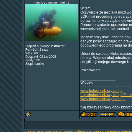
nurek, po prostu nurek :-)
Witam
Oczywiście że jest taka możliw
LOK miał procedurę polegającą
uprawnienia w zarządzie główn
Ponowne wydanie uprawnień może
wewnętrznej klubu lub centrali.
Możesz odzyskać utracone dokum
danych poświadczając ich prawdz
odpowiedniego programu np dośw
Stopień nurkowy: instruktor
Pomógł:
2 razy
Wiek: 68
Uderz do swojego klubu macierz
Dołączył: 03 Lis 2008
nie ma. Więc spróbuj odnaleźć 
Posty: 231
certyfikacji mojego dawnego kl
Skąd: Łagów
Pozdrawiam
_________________
Włodek
-------------------------------------------
www.balastnurkowy.cba.pl
http://balastnurkowy.cba.pl/For
www.balastnurkowy.istore.pl
"Są rzeczy i sprawy obok których