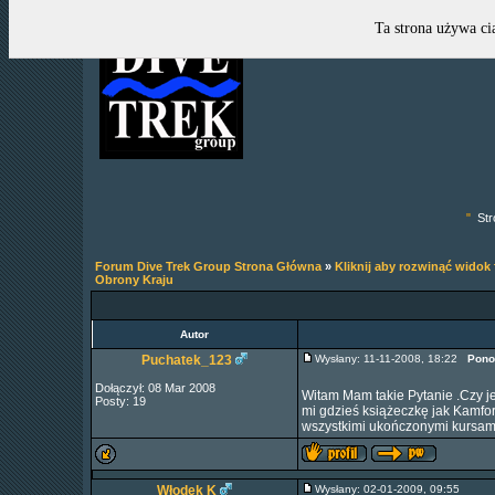
Ta strona używa ci
"
Str
Forum Dive Trek Group Strona Główna
»
Kliknij aby rozwinąć widok
Obrony Kraju
Autor
Puchatek_123
Wysłany: 11-11-2008, 18:22
Pono
Dołączył: 08 Mar 2008
Witam Mam takie Pytanie .Czy je
Posty: 19
mi gdzieś książeczkę jak Kamfo
wszystkimi ukończonymi kursam
Włodek K
Wysłany: 02-01-2009, 09:55