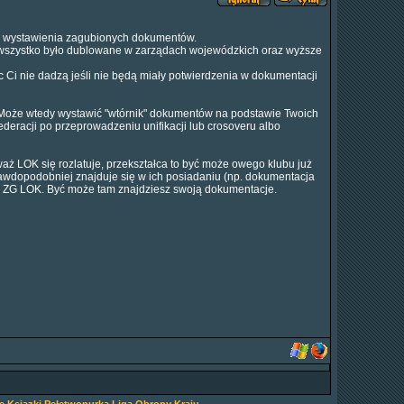
lu wystawienia zagubionych dokumentów.
 wszystko było dublowane w zarządach wojewódzkich oraz wyższe
i nie dadzą jeśli nie będą miały potwierdzenia w dokumentacji
a. Może wtedy wystawić "wtórnik" dokumentów na podstawie Twoich
ederacji po przeprowadzeniu unifikacji lub crosoveru albo
ż LOK się rozlatuje, przekształca to być może owego klubu już
rawdopodobniej znajduje się w ich posiadaniu (np. dokumentacja
 w ZG LOK. Być może tam znajdziesz swoją dokumentacje.