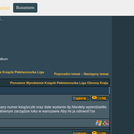
więcej
Rozumiem
..
Album
 Ksiązki Pełetwonurka Liga
Poprzedni temat
Następny temat
::
Ponowne Wyrobienie Ksiązki Pełetwonurka Liga Obrony Kraju
ny numer książeczki oraz date wydanie itp.Niestety wpierdzieliło
 głównym zarządzie loku w warszawie.Aby mi ja odnwoli?ze