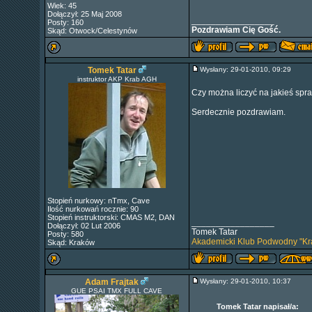
Wiek: 45
Dołączył: 25 Maj 2008
_________________
Posty: 160
Pozdrawiam Cię Gość.
Skąd: Otwock/Celestynów
Tomek Tatar
Wysłany: 29-01-2010, 09:29
instruktor AKP Krab AGH
Czy można liczyć na jakieś spr
Serdecznie pozdrawiam.
Stopień nurkowy: nTmx, Cave
Ilość nurkowań rocznie: 90
Stopień instruktorski: CMAS M2, DAN
_________________
Dołączył: 02 Lut 2006
Tomek Tatar
Posty: 580
Akademicki Klub Podwodny "Kr
Skąd: Kraków
Adam Frajtak
Wysłany: 29-01-2010, 10:37
GUE PSAI TMX FULL CAVE
Tomek Tatar napisał/a: