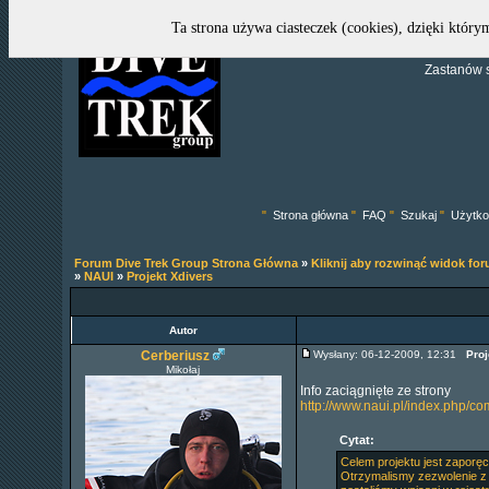
Ta strona używa ciasteczek (cookies), dzięki który
Zastanów s
"
Strona główna
"
FAQ
"
Szukaj
"
Użytko
Forum Dive Trek Group Strona Główna
»
Kliknij aby rozwinąć widok fo
»
NAUI
»
Projekt Xdivers
Autor
Cerberiusz
Wysłany: 06-12-2009, 12:31
Proj
Mikołaj
Info zaciągnięte ze strony
http://www.naui.pl/index.php/co
Cytat:
Celem projektu jest zaporęc
Otrzymalismy zezwolenie z 