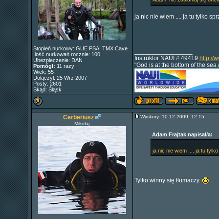
ja nic nie wiem .... ja tu tylko s
Stopień nurkowy: GUE PSAI TMX Cave
_________________
Ilość nurkowań rocznie: 100
Instruktor NAUI # 49419
http://
Ubezpieczenie: DAN
"God is at the bottom of the sea
Pomógł:
11 razy
Wiek: 55
Dołączył: 25 Wrz 2007
Posty: 2601
Skąd: Śląsk
Cerberiusz
Wysłany: 10-12-2009, 12:15
Mikołaj
Adam Frajtak napisał/a:
ja nic nie wiem .... ja tu ty
Tylko winny się tłumaczy.