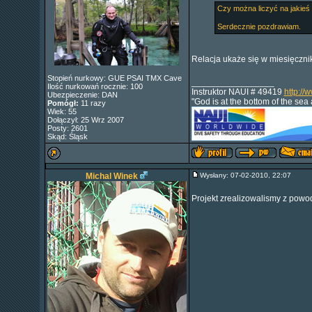
Czy można liczyć na jakieś
Serdecznie pozdrawiam.
Relacja ukaże się w miesięczni
Stopień nurkowy: GUE PSAI TMX Cave
_________________
Ilość nurkowań rocznie: 100
Instruktor NAUI # 49419
http://
Ubezpieczenie: DAN
"God is at the bottom of the sea
Pomógł:
11 razy
Wiek: 55
Dołączył: 25 Wrz 2007
Posty: 2601
Skąd: Śląsk
Michal Winek
Wysłany: 07-02-2010, 22:07
Projekt zrealizowalismy z powodz