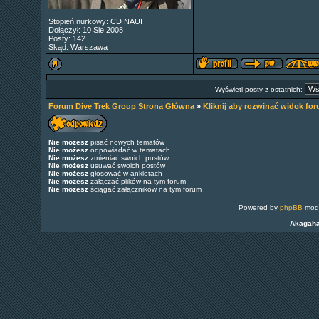
Stopień nurkowy: CD NAUI
Dołączył: 10 Sie 2008
Posty: 142
Skąd: Warszawa
Wyświetl posty z ostatnich:
Forum Dive Trek Group Strona Główna
»
Kliknij aby rozwinąć widok fo
Nie możesz
pisać nowych tematów
Nie możesz
odpowiadać w tematach
Nie możesz
zmieniać swoich postów
Nie możesz
usuwać swoich postów
Nie możesz
głosować w ankietach
Nie możesz
załączać plików na tym forum
Nie możesz
ściągać załączników na tym forum
Powered by
phpBB
modi
Akagah