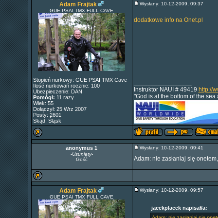
Adam Frajtak
Wysłany: 10-12-2009, 09:37
GUE PSAI TMX FULL CAVE
dodatkowe info na Onet.pl
Stopień nurkowy: GUE PSAI TMX Cave
_________________
Ilość nurkowań rocznie: 100
Instruktor NAUI # 49419
http://
Ubezpieczenie: DAN
"God is at the bottom of the sea
Pomógł:
11 razy
Wiek: 55
Dołączył: 25 Wrz 2007
Posty: 2601
Skąd: Śląsk
anonymus 1
Wysłany: 10-12-2009, 09:41
-
Usunięty
-
Adam: nie zasłaniaj się onetem,
Gość
Adam Frajtak
Wysłany: 10-12-2009, 09:57
GUE PSAI TMX FULL CAVE
jacekplacek napisał/a:
Adam: nie zasłaniaj się one