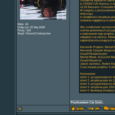
zostaliśmy wpisani w rejes
w CNSAS CAI Vicenza, o czy
ULSS Bassano i Comunita M
W związku z porozumieniem 
dotyczący
m działalności eksploracyj
zbadania najgłębszych partii
Wiek: 45
Aby zrealizować wyznaczon
Dołączył: 25 Maj 2008
Posty: 160
nurków jaskiniowych przyg
Skąd: Otwock/Celestynów
zrealizowanie tego projektu
odległości od otworu). Elefa
najbardziej ekscytujących e
Kierownik Projektu: Michał 
Kierownik Zespołu Wsparci
Zespół Eksploracyjny:
Michał Winek, Krzysztof Bi
Zespół Wsparcia:
Jakub Jacewicz, Robert Ray
Czas trwania projektu: 5 dni
Nurkowania:
dzień 1: przygotowawcze d
dzień 2: eksploracyjne do 
dzień 3: przygotowawcze d
dzień 4: eksploracyjne 150
dzień 5: likwidacja instalacj
_________________
Pozdrawiam Cię Gość.