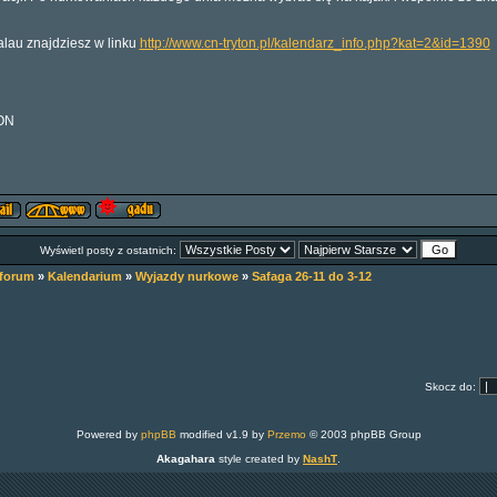
lau znajdziesz w linku
http://www.cn-tryton.pl/kalendarz_info.php?kat=2&id=1390
ON
Wyświetl posty z ostatnich:
 forum
»
Kalendarium
»
Wyjazdy nurkowe
»
Safaga 26-11 do 3-12
Skocz do:
Powered by
phpBB
modified v1.9 by
Przemo
© 2003 phpBB Group
Akagahara
style created by
Nash
T
.