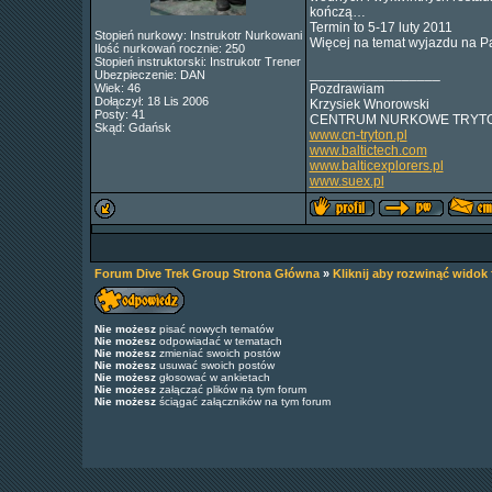
kończą…
Termin to 5-17 luty 2011
Stopień nurkowy: Instrukotr Nurkowani
Więcej na temat wyjazdu na Pa
Ilość nurkowań rocznie: 250
Stopień instruktorski: Instrukotr Trener
_________________
Ubezpieczenie: DAN
Wiek: 46
Pozdrawiam
Dołączył: 18 Lis 2006
Krzysiek Wnorowski
Posty: 41
CENTRUM NURKOWE TRYT
Skąd: Gdańsk
www.cn-tryton.pl
www.baltictech.com
www.balticexplorers.pl
www.suex.pl
Forum Dive Trek Group Strona Główna
»
Kliknij aby rozwinąć widok
Nie możesz
pisać nowych tematów
Nie możesz
odpowiadać w tematach
Nie możesz
zmieniać swoich postów
Nie możesz
usuwać swoich postów
Nie możesz
głosować w ankietach
Nie możesz
załączać plików na tym forum
Nie możesz
ściągać załączników na tym forum