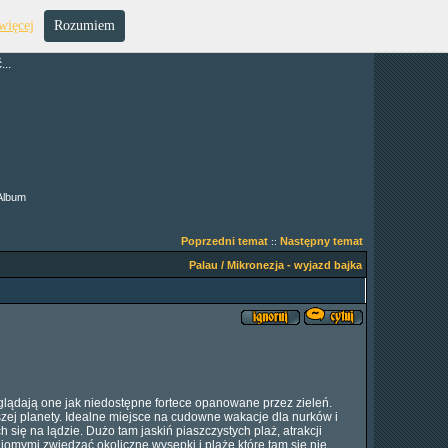
więcej
Rozumiem
..
Album
Poprzedni temat
Następny temat
::
Palau / Mikronezja - wyjazd bajka
lądają one jak niedostępne fortece opanowane przez zieleń.
zej planety. Idealne miejsce na cudowne wakacje dla nurków i
się na lądzie. Dużo tam jaskiń piaszczystych plaż, atrakcji
omymi zwiedzać okoliczne wysepki i plaże które tam się nie