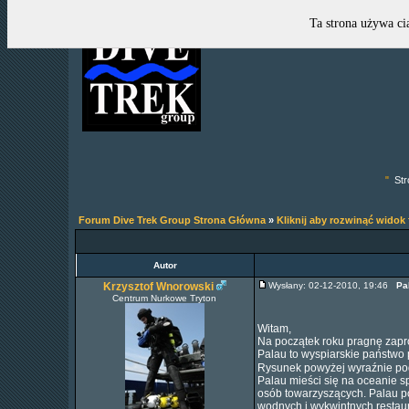
Ta strona używa ci
"
Str
Forum Dive Trek Group Strona Główna
»
Kliknij aby rozwinąć widok
Autor
Krzysztof Wnorowski
Wysłany: 02-12-2010, 19:46
Pa
Centrum Nurkowe Tryton
Witam,
Na początek roku pragnę zapr
Palau to wyspiarskie państwo
Rysunek powyżej wyraźnie pod
Palau mieści się na oceanie s
osób towarzyszących. Palau poz
wodnych i wykwintnych restaur