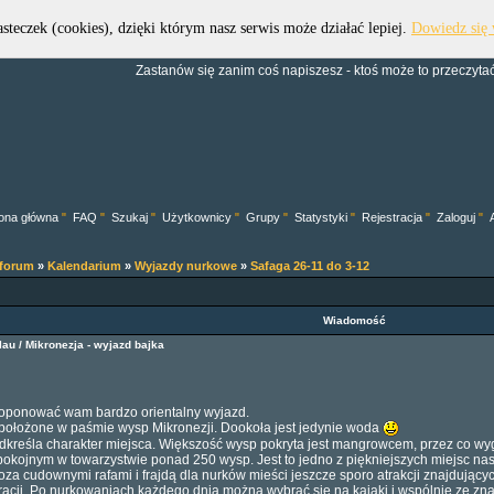
asteczek (cookies), dzięki którym nasz serwis może działać lepiej.
Dowiedz się 
Forum Dive Trek Group
Zastanów się zanim coś napiszesz - ktoś może to przeczytać.
ona główna
"
FAQ
"
Szukaj
"
Użytkownicy
"
Grupy
"
Statystyki
"
Rejestracja
"
Zaloguj
"
 forum
»
Kalendarium
»
Wyjazdy nurkowe
»
Safaga 26-11 do 3-12
Wiadomość
lau / Mikronezja - wyjazd bajka
oponować wam bardzo orientalny wyjazd.
 położone w paśmie wysp Mikronezji. Dookoła jest jedynie woda
kreśla charakter miejsca. Większość wysp pokryta jest mangrowcem, przez co wyg
pokojnym w towarzystwie ponad 250 wysp. Jest to jedno z piękniejszych miejsc nas
a cudownymi rafami i frajdą dla nurków mieści jeszcze sporo atrakcji znajdujących 
acji. Po nurkowaniach każdego dnia można wybrać się na kajaki i wspólnie ze znaj