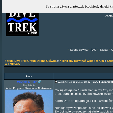
Ta strona używa ciasteczek (cookies), dzięki k
Zasta
"
Strona główna
"
FAQ
"
Szukaj
"
U
Forum Dive Trek Group Strona Główna
»
Kliknij aby rozwinąć widok forum
»
Szko
w praktyce.
Autor
Wojtek A. Filip
Wysłany: 24-11-2013, 18:42
GUE Fundamenta
Site Admin
Autor Programu Świadome Nurkowanie
Co się dzieje na "Fundamentach"? Czy możl
procedura, to coś co trzeba zawsze wyko
Zapraszam do oglądnięcia kilku wycinków 
Nurkujemy w zespołach, albo jak kto woli 
Zwróciliście uwagę, że najłatwiej zgubić s