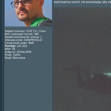
wykonujemy razem, nie pozwalając aby zes
Stopień nurkowy: GUE T2+, Cave
Ilość nurkowań rocznie: 365
Stopień instruktorski: emeryt :)
Ubezpieczenie: DAN/PROGLD
Oznaczenie stage: WAF
Pomógł:
125 razy
Wiek: 56
Dołączył: 28 Maj 2008
Posty: 11933
Skąd: Warszawa