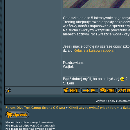
Całe szkolenie to 5 intensywnie spędzonyc
Trening obejmuje różne aspekty bezpieczne
właściwy dobór i dopasowanie sprzętu czy 
Na sucho ćwiczymy wszystkie procedury, a
niebezpiecznym. No i wreszcie woda - czy
Jeżeli macie ochotę na szersze opisy sz
działu
Relacje z kursów i spotkań
Pozdrawiam,
Wojtek
_________________
Bądź dobrej myśli, bo po co być złej
?
S. Lem
Wyświetl posty z ostatnic
Forum Dive Trek Group Strona Główna
»
Kliknij aby rozwinąć widok forum
»
Szko
Nie możesz
pisać nowych tematów
Nie możesz
odpowiadać w tematach
Nie możesz
zmieniać swoich postów