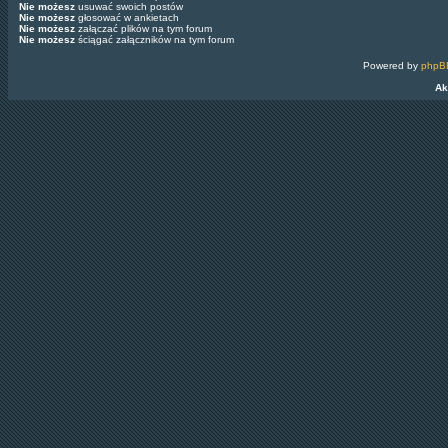
Nie możesz
usuwać swoich postów
Nie możesz
głosować w ankietach
Nie możesz
załączać plików na tym forum
Nie możesz
ściągać załączników na tym forum
Powered by
phpB
Ak