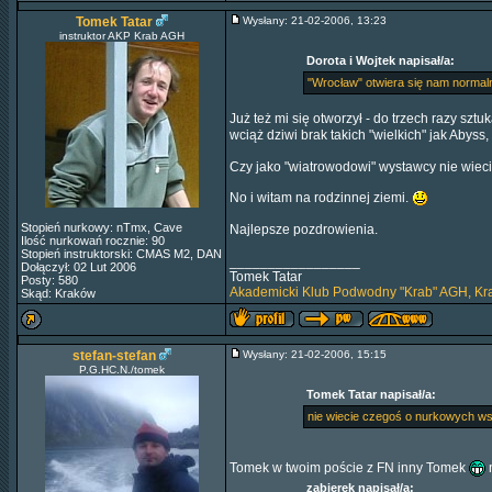
Tomek Tatar
Wysłany: 21-02-2006, 13:23
instruktor AKP Krab AGH
Dorota i Wojtek napisał/a:
"Wrocław" otwiera się nam normaln
Już też mi się otworzył - do trzech razy sztu
wciąż dziwi brak takich "wielkich" jak Aby
Czy jako "wiatrowodowi" wystawcy nie wiec
No i witam na rodzinnej ziemi.
Stopień nurkowy: nTmx, Cave
Najlepsze pozdrowienia.
Ilość nurkowań rocznie: 90
Stopień instruktorski: CMAS M2, DAN
_________________
Dołączył: 02 Lut 2006
Tomek Tatar
Posty: 580
Akademicki Klub Podwodny "Krab" AGH, K
Skąd: Kraków
stefan-stefan
Wysłany: 21-02-2006, 15:15
P.G.HC.N./tomek
Tomek Tatar napisał/a:
nie wiecie czegoś o nurkowych ws
Tomek w twoim poście z FN inny Tomek
n
zabierek napisał/a: