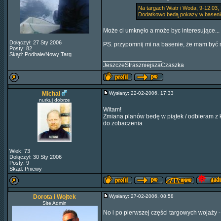
Na targach Wiatr i Woda, 9-12.03
Dodatkowo bedą pokazy w basenie 
Może ci umknęło a może byc interesujące...
Dołączył: 27 Sty 2006
PS. przypomnij mi na basenie, że mam być m
Posty: 82
Skąd: Podhale/Nowy Targ
_________________
JeszczeStraszniejszaCzaszka
Michał
Wysłany: 22-02-2006, 17:33
nurkuj dobrze
Witam!
Zmiana planów bedę w piątek / odbieram z k
do zobaczenia
Wiek: 73
Dołączył: 30 Sty 2006
Posty: 9
Skąd: Pniewy
Dorota i Wojtek
Wysłany: 27-02-2006, 08:58
Site Admin
No i po pierwszej części targowych wojaży 