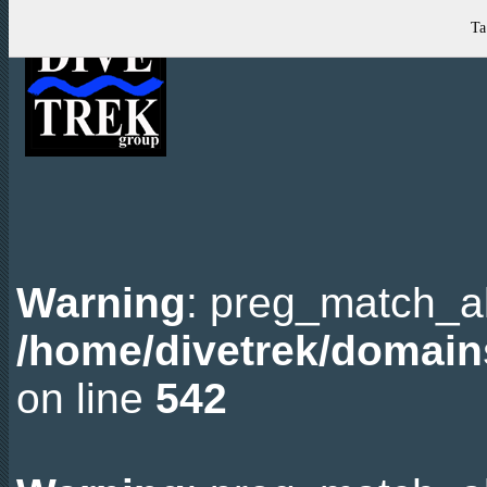
Ta
Warning
: preg_match_all
/home/divetrek/domain
on line
542