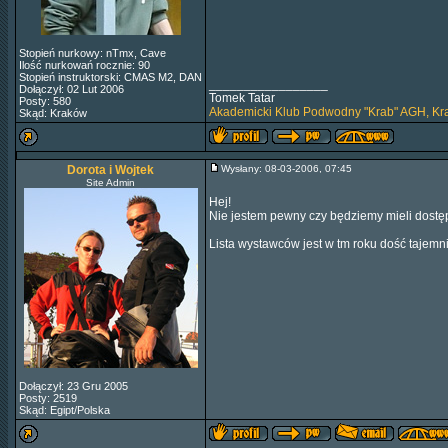
Stopień nurkowy: nTmx, Cave
Ilość nurkowań rocznie: 90
Stopień instruktorski: CMAS M2, DAN
_________________
Dołączył: 02 Lut 2006
Tomek Tatar
Posty: 580
Akademicki Klub Podwodny "Krab" AGH, K
Skąd: Kraków
Dorota i Wojtek
Wysłany: 08-03-2006, 07:45
Site Admin
Hej!
Nie jestem pewny czy będziemy mieli dostęp
Lista wystawców jest w tm roku dość tajemni
Dołączył: 23 Gru 2005
Posty: 2519
Skąd: Egipt/Polska