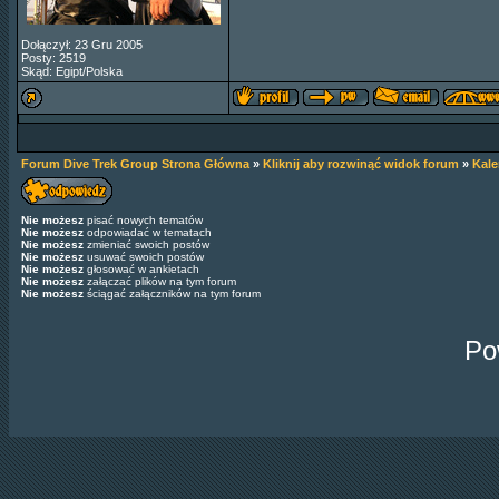
Dołączył: 23 Gru 2005
Posty: 2519
Skąd: Egipt/Polska
Forum Dive Trek Group Strona Główna
»
Kliknij aby rozwinąć widok forum
»
Kal
Nie możesz
pisać nowych tematów
Nie możesz
odpowiadać w tematach
Nie możesz
zmieniać swoich postów
Nie możesz
usuwać swoich postów
Nie możesz
głosować w ankietach
Nie możesz
załączać plików na tym forum
Nie możesz
ściągać załączników na tym forum
Po