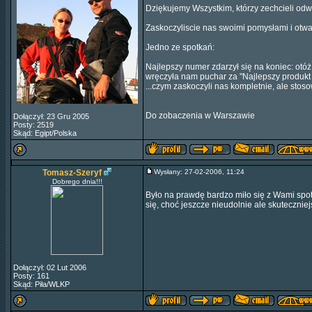
Dziękujemy Wszystkim, którzy zechcieli odwi
Zaskoczyliscie nas swoimi pomysłami i otwa
Jedno ze spotkań:
Najlepszy numer zdarzył się na koniec: otóż s
wręczyła nam puchar za "Najlepszy produkt t
...czym zaskoczyli nas kompletnie, ale sto
Do zobaczenia w Warszawie
Dołączył: 23 Gru 2005
Posty: 2519
Skąd: Egipt/Polska
Tomasz-Szeryf
Wysłany: 27-02-2006, 11:24
Dobrego dnia!!!
Było na prawdę bardzo miło się z Wami spo
się, choć jeszcze nieudolnie ale skuteczniej
Dołączył: 02 Lut 2006
Posty: 161
Skąd: Piła/WLKP