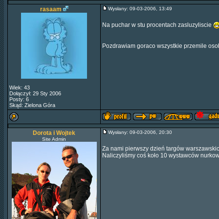
rasaam
Wysłany: 09-03-2006, 13:49
Na puchar w stu procentach zasluzyliscie
Pozdrawiam goraco wszystkie przemile os
Wiek: 43
Dołączył: 29 Sty 2006
Posty: 6
Skąd: Zielona Góra
Dorota i Wojtek
Wysłany: 09-03-2006, 20:30
Site Admin
Za nami pierwszy dzień targów warszawskich
Naliczyliśmy coś koło 10 wystawców nurkow