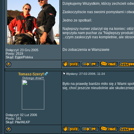
Dziękujemy Wszystkim, którzy zechcieli odwi
Zaskoczyliscie nas swoimi pomysłami i otwa
Jedno ze spotkań:
Najlepszy numer zdarzył się na koniec: otóż s
wręczyła nam puchar za "Najlepszy produkt t
...czym zaskoczyli nas kompletnie, ale sto
Do zobaczenia w Warszawie
Dołączył: 23 Gru 2005
Posty: 2519
Skąd: Egipt/Polska
Tomasz-Szeryf
Wysłany: 27-02-2006, 11:24
Dobrego dnia!!!
Było na prawdę bardzo miło się z Wami spo
się, choć jeszcze nieudolnie ale skuteczniej
Dołączył: 02 Lut 2006
Posty: 161
Skąd: Piła/WLKP