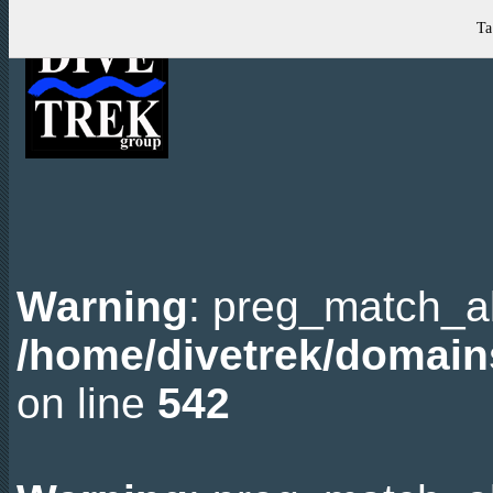
Ta
Warning
: preg_match_all
/home/divetrek/domain
on line
542