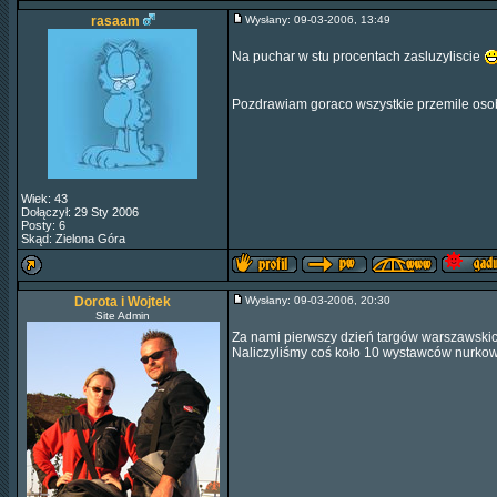
rasaam
Wysłany: 09-03-2006, 13:49
Na puchar w stu procentach zasluzyliscie
Pozdrawiam goraco wszystkie przemile os
Wiek: 43
Dołączył: 29 Sty 2006
Posty: 6
Skąd: Zielona Góra
Dorota i Wojtek
Wysłany: 09-03-2006, 20:30
Site Admin
Za nami pierwszy dzień targów warszawskich
Naliczyliśmy coś koło 10 wystawców nurkow