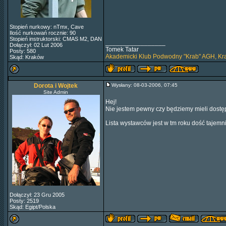
Stopień nurkowy: nTmx, Cave
Ilość nurkowań rocznie: 90
Stopień instruktorski: CMAS M2, DAN
_________________
Dołączył: 02 Lut 2006
Tomek Tatar
Posty: 580
Akademicki Klub Podwodny "Krab" AGH, K
Skąd: Kraków
Dorota i Wojtek
Wysłany: 08-03-2006, 07:45
Site Admin
Hej!
Nie jestem pewny czy będziemy mieli dostęp
Lista wystawców jest w tm roku dość tajemni
Dołączył: 23 Gru 2005
Posty: 2519
Skąd: Egipt/Polska