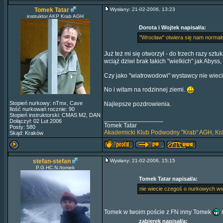
Tomek Tatar
Wysłany: 21-02-2006, 13:23
instruktor AKP Krab AGH
Dorota i Wojtek napisał/a:
"Wrocław" otwiera się nam normaln
Już też mi się otworzył - do trzech razy sztu
wciąż dziwi brak takich "wielkich" jak Aby
Czy jako "wiatrowodowi" wystawcy nie wiec
No i witam na rodzinnej ziemi.
Stopień nurkowy: nTmx, Cave
Najlepsze pozdrowienia.
Ilość nurkowań rocznie: 90
Stopień instruktorski: CMAS M2, DAN
_________________
Dołączył: 02 Lut 2006
Tomek Tatar
Posty: 580
Akademicki Klub Podwodny "Krab" AGH, K
Skąd: Kraków
stefan-stefan
Wysłany: 21-02-2006, 15:15
P.G.HC.N./tomek
Tomek Tatar napisał/a:
nie wiecie czegoś o nurkowych ws
Tomek w twoim poście z FN inny Tomek
n
zabierek napisał/a: