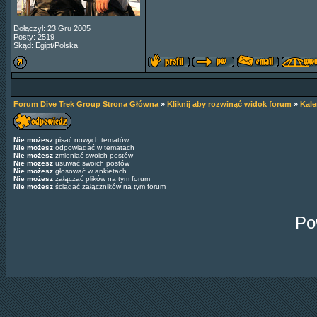
Dołączył: 23 Gru 2005
Posty: 2519
Skąd: Egipt/Polska
Forum Dive Trek Group Strona Główna
»
Kliknij aby rozwinąć widok forum
»
Kal
Nie możesz
pisać nowych tematów
Nie możesz
odpowiadać w tematach
Nie możesz
zmieniać swoich postów
Nie możesz
usuwać swoich postów
Nie możesz
głosować w ankietach
Nie możesz
załączać plików na tym forum
Nie możesz
ściągać załączników na tym forum
Po