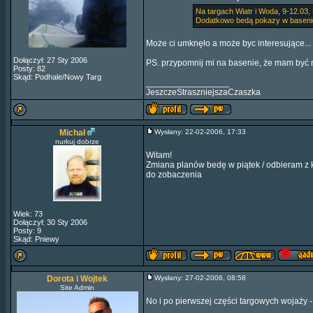
Na targach Wiatr i Woda, 9-12.03
Dodatkowo bedą pokazy w basenie 
Może ci umknęło a może byc interesujące...
Dołączył: 27 Sty 2006
PS. przypomnij mi na basenie, że mam być m
Posty: 82
Skąd: Podhale/Nowy Targ
_________________
JeszczeStraszniejszaCzaszka
Michał
Wysłany: 22-02-2006, 17:33
nurkuj dobrze
Witam!
Zmiana planów bedę w piątek / odbieram z k
do zobaczenia
Wiek: 73
Dołączył: 30 Sty 2006
Posty: 9
Skąd: Pniewy
Dorota i Wojtek
Wysłany: 27-02-2006, 08:58
Site Admin
No i po pierwszej części targowych wojaży 