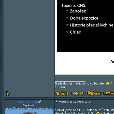
_________________
Bądź dobrej myśli, bo po co być złej
?
S. Lem
Wojtek A. Filip
Wysłany: 18-11-2016, 12:14
Site Admin
Autor Programu Świadome Nurkowanie
Setkali jsme se s GUE potápěči z Čech, kteř
děkuji ti za fotku v mém tričku
). Budeme