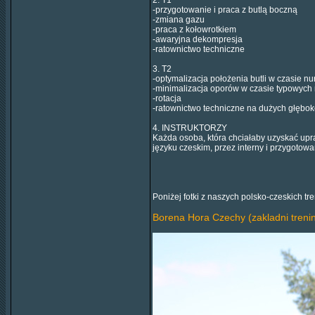
2. T1
-przygotowanie i praca z butlą boczną
-zmiana gazu
-praca z kołowrotkiem
-awaryjna dekompresja
-ratownictwo techniczne
3. T2
-optymalizacja położenia butli w czasie 
-minimalizacja oporów w czasie typowych
-rotacja
-ratownictwo techniczne na dużych głębo
4. INSTRUKTORZY
Każda osoba, która chciałaby uzyskać up
języku czeskim, przez interny i przygotow
Poniżej fotki z naszych polsko-czeskich tr
Borena Hora Czechy (zakladni treni