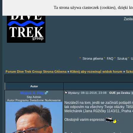
Ta strona używa ciasteczek (cookies), dzięki k
Zasta
"
Strona główna
"
FAQ
"
Szukaj
"
U
Forum Dive Trek Group Strona Główna
»
Kliknij aby rozwinąć widok forum
»
Szko
Autor
Wojtek A. Filip
Wysłany: 08-11-2016, 23:08
GUE po česku :)
Site Admin
Autor Programu Świadome Nurkowanie
Nezáleží na tom, jestli se začínáš potápět 
tak odpovím na všechny Tvoje otázky. Těš
Melichárek (Jana Růžičky 1143/11, Praha 
Obstojně varim espresso
.