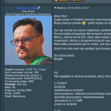
Wojtek A. Filip
Wysłany: 19-11-2016, 13:12
Site Admin
Autor Programu Świadome Nurkowanie
Ahoj Jrko!
Super pises v Polstine (promin mam ted jen
Budu psat po polsku
- jestli myslis ze l
Już się cieszę na nasze najbliższe spotkan
Na początek przygotuję taki program przy
Wiesz, zależy mi na tym, żeby stara ekipa
znajomych, którzy z przyjemnością do nas
Mam kilka pomysłów jak to zrobić, ale kl
Jeżeli nie uda nam się spotkać pod koniec
Do zobaczenia,
Wojtek
Stopień nurkowy: GUE T2+, Cave
Ilość nurkowań rocznie: 365
PS.
Stopień instruktorski: emeryt :)
Tak wygląda w skrócie program, który chci
Ubezpieczenie: DAN/PROGLD
Oznaczenie stage: WAF
1. FUNDY
Pomógł:
125 razy
-pozycja
Wiek: 56
-stabilizacja w wodzie
Dołączył: 28 Maj 2008
Posty: 11933
-trym pasywny i aktywny (od pewnego cza
Skąd: Warszawa
-techniki poruszania i manewrowania
-procedury S, V, SMB
-praca w zespole