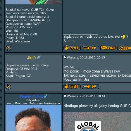
Stopień nurkowy: GUE T2+, Cave
Ilość nurkowań rocznie: 365
Stopień instruktorski: emeryt :)
Ubezpieczenie: DAN/PROGLD
Oznaczenie stage: WAF
Pomógł:
125 razy
Wiek: 56
_________________
Dołączył: 28 Maj 2008
Bądź dobrej myśli, bo po co być złej
?
Posty: 11933
S. Lem
Skąd: Warszawa
Jiri P.
Wysłany: 20-11-2016, 20:15
Stopień nurkowy: Trimix, cave
Wojtku,
Dołączył: 03 Wrz 2011
moj polski = moja zona z Warszawy...
Posty: 6
Tak jak piszes, nastepnym razem jak bedz
Skąd: Prague, CZ
Pozdrawiam Jiri
Wojtek A. Filip
Wysłany: 22-12-2016, 10:44
Site Admin
Autor Programu Świadome Nurkowanie
Niedługo pierwszy oficjalny trening GUE 