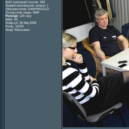
Ilość nurkowań rocznie: 365
Stopień instruktorski: emeryt :)
Ubezpieczenie: DAN/PROGLD
Oznaczenie stage: WAF
Pomógł:
125 razy
Wiek: 56
Dołączył: 28 Maj 2008
Posty: 11933
Skąd: Warszawa