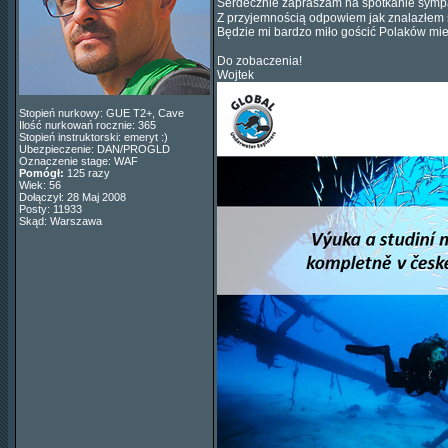
Serdecznie zapraszam na spotkanie symp
Z przyjemnością odpowiem jak znalazłem s
Będzie mi bardzo miło gościć Polaków m
Do zobaczenia!
Wojtek
Stopień nurkowy: GUE T2+, Cave
Ilość nurkowań rocznie: 365
Stopień instruktorski: emeryt :)
Ubezpieczenie: DAN/PROGLD
Oznaczenie stage: WAF
Pomógł:
125 razy
Wiek: 56
Dołączył: 28 Maj 2008
Posty: 11933
Skąd: Warszawa