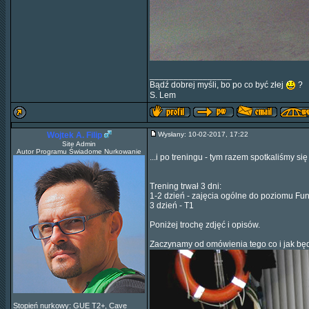
_________________
Bądź dobrej myśli, bo po co być złej
?
S. Lem
Wojtek A. Filip
Wysłany: 10-02-2017, 17:22
Site Admin
Autor Programu Świadome Nurkowanie
...i po treningu - tym razem spotkaliśmy s
Trening trwał 3 dni:
1-2 dzień - zajęcia ogólne do poziomu F
3 dzień - T1
Poniżej trochę zdjęć i opisów.
Zaczynamy od omówienia tego co i jak będ
Stopień nurkowy: GUE T2+, Cave