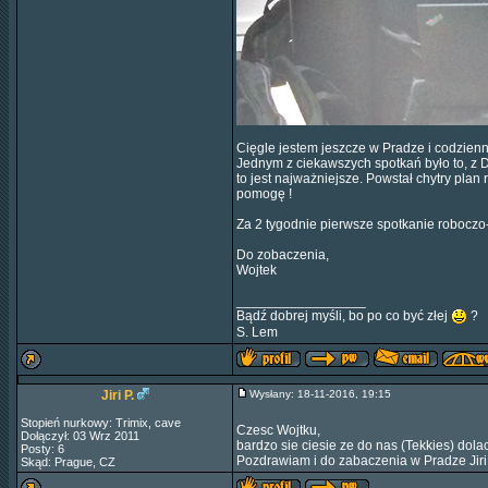
Cięgle jestem jeszcze w Pradze i codzien
Jednym z ciekawszych spotkań było to, z Da
to jest najważniejsze. Powstał chytry pl
pomogę !
Za 2 tygodnie pierwsze spotkanie roboczo
Do zobaczenia,
Wojtek
_________________
Bądź dobrej myśli, bo po co być złej
?
S. Lem
Jiri P.
Wysłany: 18-11-2016, 19:15
Stopień nurkowy: Trimix, cave
Czesc Wojtku,
Dołączył: 03 Wrz 2011
bardzo sie ciesie ze do nas (Tekkies) dol
Posty: 6
Pozdrawiam i do zabaczenia w Pradze Jiri 
Skąd: Prague, CZ