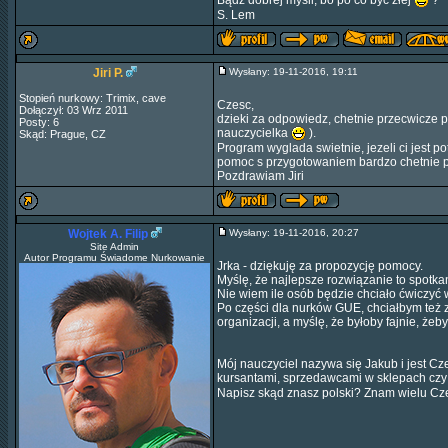
Bądź dobrej myśli, bo po co być złej
?
S. Lem
Jiri P.
Wysłany: 19-11-2016, 19:11
Stopień nurkowy: Trimix, cave
Czesc,
Dołączył: 03 Wrz 2011
dzieki za odpowiedz, chetnie przecwicze po
Posty: 6
nauczycielka
).
Skąd: Prague, CZ
Program wyglada swietnie, jezeli ci jest p
pomoc s przygotowaniem bardzo chetnie 
Pozdrawiam Jiri
Wojtek A. Filip
Wysłany: 19-11-2016, 20:27
Site Admin
Autor Programu Świadome Nurkowanie
Jrka - dziękuję za propozycję pomocy.
Myślę, że najlepsze rozwiązanie to spotkan
Nie wiem ile osób będzie chciało ćwiczyć
Po części dla nurków GUE, chciałbym też 
organizacji, a myślę, że byłoby fajnie, żeby
Mój nauczyciel nazywa się Jakub i jest C
kursantami, sprzedawcami w sklepach czy
Napisz skąd znasz polski? Znam wielu Cze